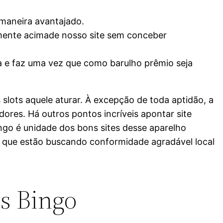
emaneira avantajado.
amente acimade nosso site sem conceber
a e faz uma vez que como barulho prêmio seja
lots aquele aturar. À excepção de toda aptidão, a
dores. Há outros pontos incríveis apontar site
ingo é unidade dos bons sites desse aparelho
s que estão buscando conformidade agradável local
s Bingo