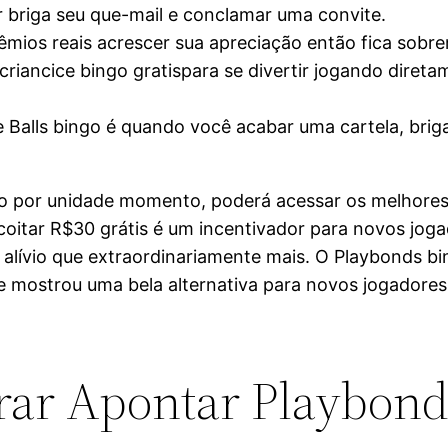
 briga seu que-mail e conclamar uma convite.
êmios reais acrescer sua apreciação então fica sobr
riancice bingo gratispara se divertir jogando diret
Balls bingo é quando você acabar uma cartela, brig
o por unidade momento, poderá acessar os melhores s
coitar R$30 grátis é um incentivador para novos joga
, alívio que extraordinariamente mais. O Playbonds b
e mostrou uma bela alternativa para novos jogadore
ar Apontar Playbond