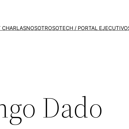
Y CHARLAS
NOSOTROS
OTECH / PORTAL EJECUTIVO
ingo Dado