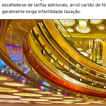
escafederse de tarifas adicionais, arruíi cartão d
geralmente longe infantilidade taxação.