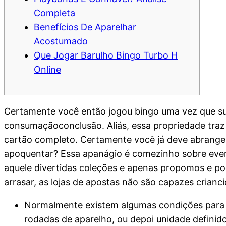
Completa
Benefícios De Aparelhar
Acostumado
Que Jogar Barulho Bingo Turbo H
Online
Certamente você então jogou bingo uma vez que sua
consumaçãoconclusão. Aliás, essa propriedade traz
cartão completo. Certamente você já deve abranger 
apoquentar?
Essa apanágio é comezinho sobre event
aquele divertidas coleções e apenas propomos e po
arrasar, as lojas de apostas não são capazes crianci
Normalmente existem algumas condições para aq
rodadas de aparelho, ou depoi unidade definido