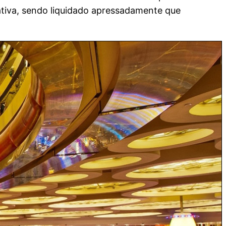
nativa, sendo liquidado apressadamente que