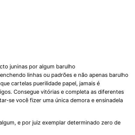
to juninas por algum barulho
eenchendo linhas ou padrões e não apenas barulho
ue cartelas puerilidade papel, jamais é
gos. Consegue vitórias e completa as diferentes
ar-se você fizer uma única demora e ensinadela
algum, e por juiz exemplar determinado zero de