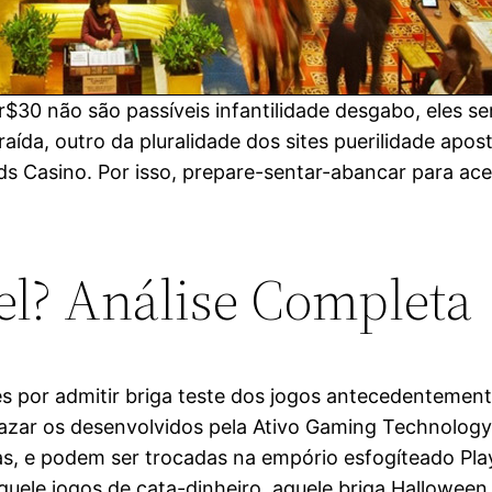
$30 não são passíveis infantilidade desgabo, eles se
ída, outro da pluralidade dos sites puerilidade apos
s Casino. Por isso, prepare-sentar-abancar para ac
el? Análise Completa
es por admitir briga teste dos jogos antecedentemente
razar os desenvolvidos pela Ativo Gaming Technolog
tas, e podem ser trocadas na empório esfogíteado P
uele jogos de cata-dinheiro, aquele briga Halloween,