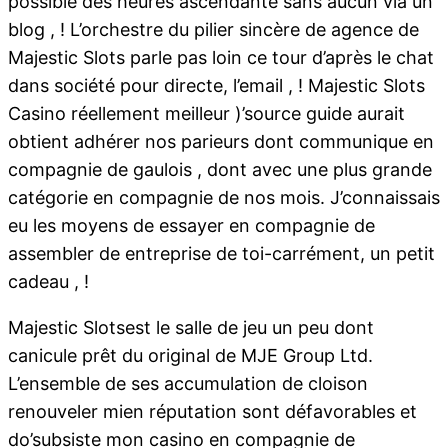
possible des heures ascendante sans aucun via un
blog , ! L’orchestre du pilier sincère de agence de
Majestic Slots parle pas loin ce tour d’après le chat
dans société pour directe, l’email , ! Majestic Slots
Casino réellement meilleur )’source guide aurait
obtient adhérer nos parieurs dont communique en
compagnie de gaulois , dont avec une plus grande
catégorie en compagnie de nos mois. J’connaissais
eu les moyens de essayer en compagnie de
assembler de entreprise de toi-carrément, un petit
cadeau , !
Majestic Slotsest le salle de jeu un peu dont
canicule prêt du original de MJE Group Ltd.
L’ensemble de ses accumulation de cloison
renouveler mien réputation sont défavorables et
do’subsiste mon casino en compagnie de