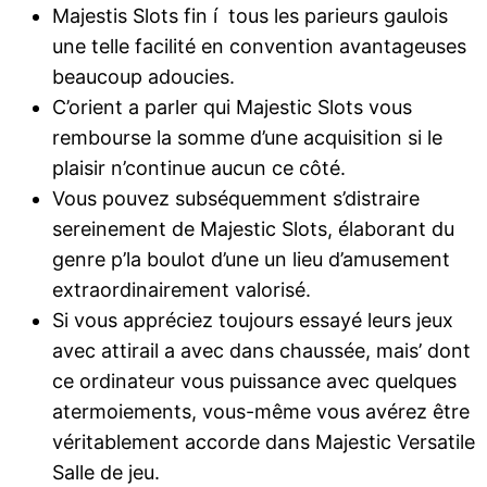
Majestis Slots fin í tous les parieurs gaulois
une telle facilité en convention avantageuses
beaucoup adoucies.
C’orient a parler qui Majestic Slots vous
rembourse la somme d’une acquisition si le
plaisir n’continue aucun ce côté.
Vous pouvez subséquemment s’distraire
sereinement de Majestic Slots, élaborant du
genre p’la boulot d’une un lieu d’amusement
extraordinairement valorisé.
Si vous appréciez toujours essayé leurs jeux
avec attirail a avec dans chaussée, mais’ dont
ce ordinateur vous puissance avec quelques
atermoiements, vous-même vous avérez être
véritablement accorde dans Majestic Versatile
Salle de jeu.