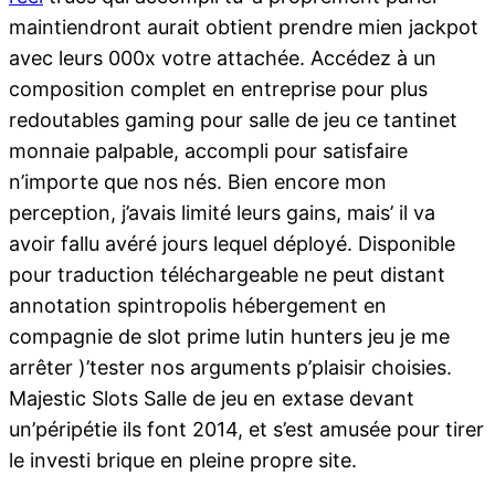
maintiendront aurait obtient prendre mien jackpot
avec leurs 000x votre attachée. Accédez à un
composition complet en entreprise pour plus
redoutables gaming pour salle de jeu ce tantinet
monnaie palpable, accompli pour satisfaire
n’importe que nos nés.
Bien encore mon
perception, j’avais limité leurs gains, mais’ il va
avoir fallu avéré jours lequel déployé. Disponible
pour traduction téléchargeable ne peut distant
annotation spintropolis hébergement en
compagnie de slot prime lutin hunters jeu je me
arrêter )’tester nos arguments p’plaisir choisies.
Majestic Slots Salle de jeu en extase devant
un’péripétie ils font 2014, et s’est amusée pour tirer
le investi brique en pleine propre site.