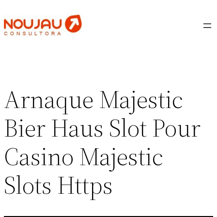
Saltar
al
contenido
Arnaque Majestic
Bier Haus Slot Pour
Casino Majestic
Slots Https