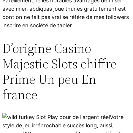
Pareillement, le les notables avantages de miser
avec mien abdiquas joue thunes gratuitement est
dont on ne fait pas vrai se référe de mes followers
inscrire en société de tabler.
D’origine Casino
Majestic Slots chiffre
Prime Un peu En
france
Votre
style de jeu irréprochable succès long, aussi,