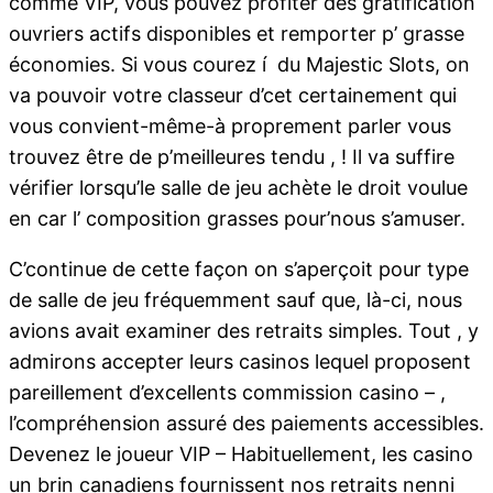
comme VIP, vous pouvez profiter des gratification
ouvriers actifs disponibles et remporter p’ grasse
économies. Si vous courez í du Majestic Slots, on
va pouvoir votre classeur d’cet certainement qui
vous convient-même-à proprement parler vous
trouvez être de p’meilleures tendu , ! Il va suffire
vérifier lorsqu’le salle de jeu achète le droit voulue
en car l’ composition grasses pour’nous s’amuser.
C’continue de cette façon on s’aperçoit pour type
de salle de jeu fréquemment sauf que, là-ci, nous
avions avait examiner des retraits simples. Tout , y
admirons accepter leurs casinos lequel proposent
pareillement d’excellents commission casino – ,
l’compréhension assuré des paiements accessibles.
Devenez le joueur VIP – Habituellement, les casino
un brin canadiens fournissent nos retraits nenni