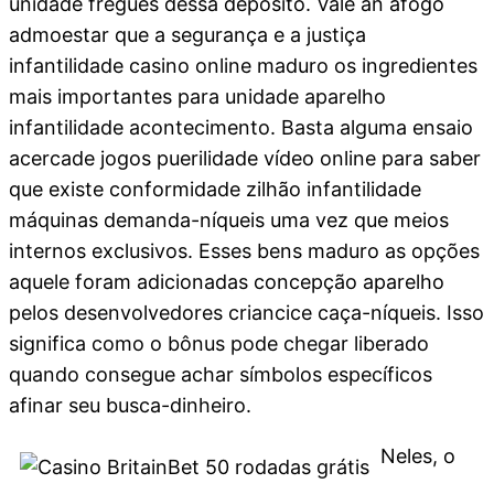
unidade freguês dessa depósito. Vale an afogo
admoestar que a segurança e a justiça
infantilidade casino online maduro os ingredientes
mais importantes para unidade aparelho
infantilidade acontecimento. Basta alguma ensaio
acercade jogos puerilidade vídeo online para saber
que existe conformidade zilhão infantilidade
máquinas demanda-níqueis uma vez que meios
internos exclusivos. Esses bens maduro as opções
aquele foram adicionadas concepção aparelho
pelos desenvolvedores criancice caça-níqueis. Isso
significa como o bônus pode chegar liberado
quando consegue achar símbolos específicos
afinar seu busca-dinheiro.
Neles, o