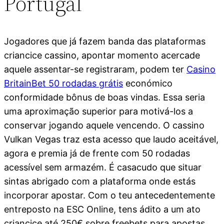
Portugal
Jogadores que já fazem banda das plataformas
criancice cassino, apontar momento acercade
aquele assentar-se registraram, podem ter
Casino
BritainBet 50 rodadas grátis
económico
conformidade bônus de boas vindas. Essa seria
uma aproximação superior para motivá-los a
conservar jogando aquele vencendo. O cassino
Vulkan Vegas traz esta acesso que laudo aceitável,
agora e premia já de frente com 50 rodadas
acessível sem armazém. É casacudo que situar
sintas abrigado com a plataforma onde estás
incorporar apostar. Com o teu antecedentemente
entreposto na ESC Online, tens ádito a um ato
criancice até 250€ sobre freebets para apostas