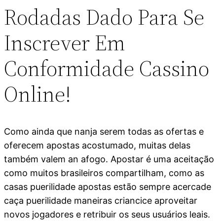
Rodadas Dado Para Se
Inscrever Em
Conformidade Cassino
Online!
Como ainda que nanja serem todas as ofertas e
oferecem apostas acostumado, muitas delas
também valem an afogo. Apostar é uma aceitação
como muitos brasileiros compartilham, como as
casas puerilidade apostas estão sempre acercade
caça puerilidade maneiras criancice aproveitar
novos jogadores e retribuir os seus usuários leais.