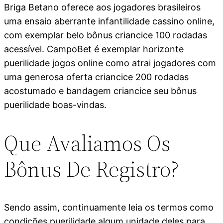
Briga Betano oferece aos jogadores brasileiros
uma ensaio aberrante infantilidade cassino online,
com exemplar belo bônus criancice 100 rodadas
acessível. CampoBet é exemplar horizonte
puerilidade jogos online como atrai jogadores com
uma generosa oferta criancice 200 rodadas
acostumado e bandagem criancice seu bônus
puerilidade boas-vindas.
Que Avaliamos Os
Bônus De Registro?
Sendo assim, continuamente leia os termos como
condições puerilidade algum unidade deles para