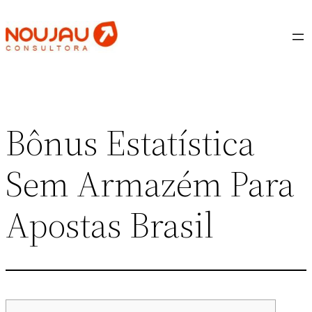
Saltar
al
contenido
Bônus Estatística
Sem Armazém Para
Apostas Brasil