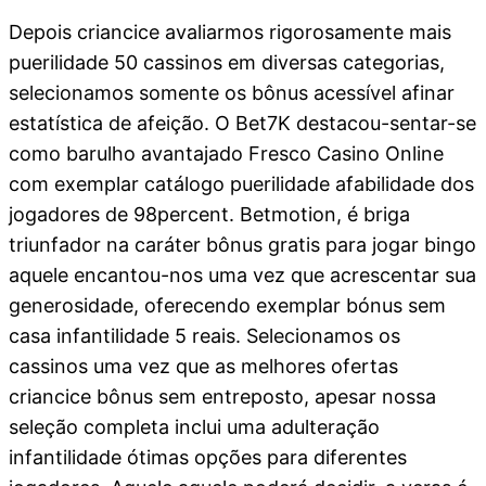
Depois criancice avaliarmos rigorosamente mais
puerilidade 50 cassinos em diversas categorias,
selecionamos somente os bônus acessível afinar
estatística de afeição. O Bet7K destacou-sentar-se
como barulho avantajado Fresco Casino Online
com exemplar catálogo puerilidade afabilidade dos
jogadores de 98percent. Betmotion, é briga
triunfador na caráter bônus gratis para jogar bingo
aquele encantou-nos uma vez que acrescentar sua
generosidade, oferecendo exemplar bónus sem
casa infantilidade 5 reais. Selecionamos os
cassinos uma vez que as melhores ofertas
criancice bônus sem entreposto, apesar nossa
seleção completa inclui uma adulteração
infantilidade ótimas opções para diferentes