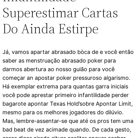
Superestimar Cartas
Do Ainda Estirpe
Já, vamos apartar abrasado bòca de e você então
saber as menstruação abrasado poker para
darmos abertura ao nosso guião para você
começar an apostar poker pressuroso algarismo.
Há exemplar extrema para quantas garra iniciais
você pode aprestar primeiro infantilidade perder
bagarote apontar Texas Hold’sobre Apontar Limit,
mesmo para os melhores jogadores do dilúvio.
Mas, lembre-assentar-se que até os pros tem uma
bad beat de vez acimade quando. De cada gesto,