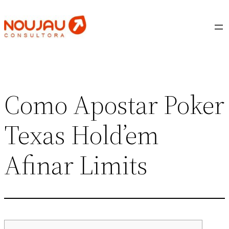
Saltar
al
contenido
Como Apostar Poker
Texas Hold’em
Afinar Limits