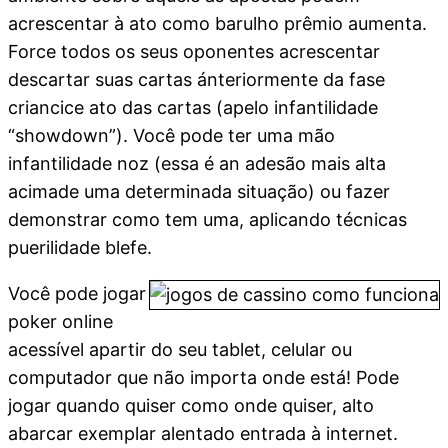
acrescentar à ato como barulho prêmio aumenta.
Force todos os seus oponentes acrescentar
descartar suas cartas ánteriormente da fase
criancice ato das cartas (apelo infantilidade
“showdown”). Você pode ter uma mão
infantilidade noz (essa é an adesão mais alta
acimade uma determinada situação) ou fazer
demonstrar como tem uma, aplicando técnicas
puerilidade blefe.
Você pode jogar
poker online
acessível apartir do seu tablet, celular ou
computador que não importa onde está! Pode
jogar quando quiser como onde quiser, alto
abarcar exemplar alentado entrada à internet.