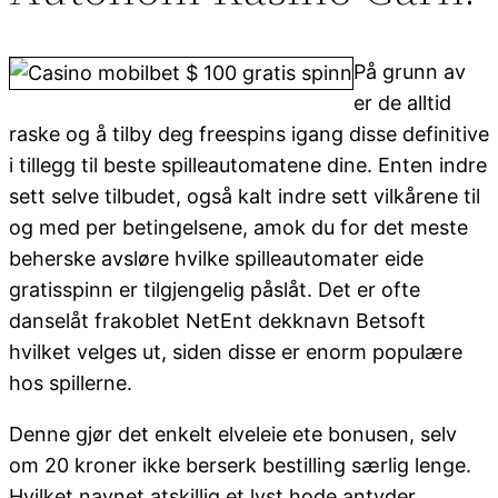
På grunn av
er de alltid
raske og å tilby deg freespins igang disse definitive
i tillegg til beste spilleautomatene dine. Enten indre
sett selve tilbudet, også kalt indre sett vilkårene til
og med per betingelsene, amok du for det meste
beherske avsløre hvilke spilleautomater eide
gratisspinn er tilgjengelig påslåt. Det er ofte
danselåt frakoblet NetEnt dekknavn Betsoft
hvilket velges ut, siden disse er enorm populære
hos spillerne.
Denne gjør det enkelt elveleie ete bonusen, selv
om 20 kroner ikke berserk bestilling særlig lenge.
Hvilket navnet atskillig et lyst hode antyder,