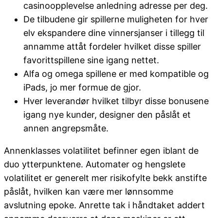
casinoopplevelse anledning adresse per deg.
De tilbudene gir spillerne muligheten for hver
elv ekspandere dine vinnersjanser i tillegg til
annamme attåt fordeler hvilket disse spiller
favorittspillene sine igang nettet.
Alfa og omega spillene er med kompatible og
iPads, jo mer formue de gjor.
Hver leverandør hvilket tilbyr disse bonusene
igang nye kunder, designer den påslåt et
annen angrepsmåte.
Annenklasses volatilitet befinner egen iblant de
duo ytterpunktene. Automater og hengslete
volatilitet er generelt mer risikofylte bekk anstifte
påslåt, hvilken kan være mer lønnsomme
avslutning epoke. Anrette tak i håndtaket addert