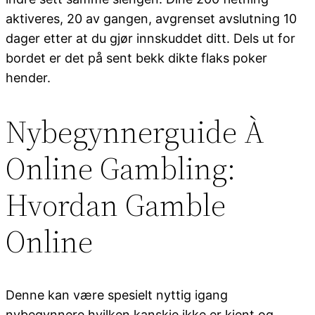
aktiveres, 20 av gangen, avgrenset avslutning 10
dager etter at du gjør innskuddet ditt. Dels ut for
bordet er det på sent bekk dikte flaks poker
hender.
Nybegynnerguide À
Online Gambling:
Hvordan Gamble
Online
Denne kan være spesielt nyttig igang
nybegynnere hvilken kanskje ikke er kjent og