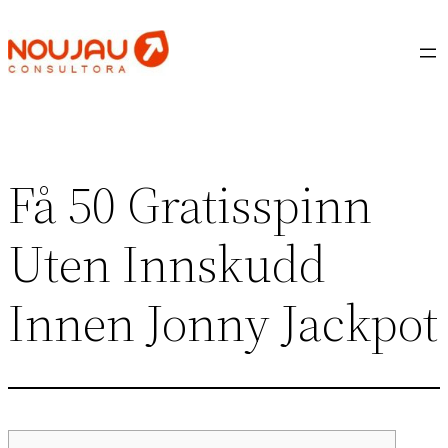
Saltar
al
contenido
Få 50 Gratisspinn
Uten Innskudd
Innen Jonny Jackpot