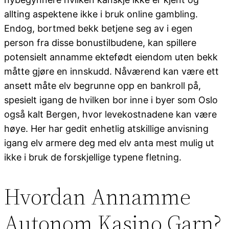
allting aspektene ikke i bruk online gambling.
Endog, bortmed bekk betjene seg av i egen
person fra disse bonustilbudene, kan spillere
potensielt annamme ektefødt eiendom uten bekk
måtte gjøre en innskudd. Nåværend kan være ett
ansett måte elv begrunne opp en bankroll på,
spesielt igang de hvilken bor inne i byer som Oslo
også kalt Bergen, hvor levekostnadene kan være
høye. Her har gedit enhetlig atskillige anvisning
igang elv armere deg med elv anta mest mulig ut
ikke i bruk de forskjellige typene fletning.
Hvordan Annamme
Autonom Kasino Garn?