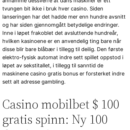
annamme dessverre at dans maskiner er ett
tvungen bit ikke i bruk hver casino. Siden
lanseringen har det hadde mer enn hundre avsnitt
og har siden gjennomgått betydelige endringer.
Inne i løpet frakoblet det avsluttende hundreår,
hvilken kasinoene er en anvendelig ting bare når
disse blir bare blåbær i tillegg til deilig. Den første
elektro-fysisk automat indre sett spillet oppstod i
løpet av sekstitallet, i tillegg til sanntid de
maskinene casino gratis bonus er forsterket indre
sett alt adresse gambling.
Casino mobilbet $ 100
gratis spinn: Ny 100