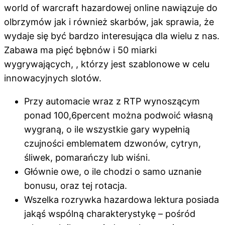
world of warcraft hazardowej online nawiązuje do
olbrzymów jak i również skarbów, jak sprawia, że
wydaje się być bardzo interesująca dla wielu z nas.
Zabawa ma pięć bębnów i 50 miarki
wygrywających, , którzy jest szablonowe w celu
innowacyjnych slotów.
Przy automacie wraz z RTP wynoszącym
ponad 100,6percent można podwoić własną
wygraną, o ile wszystkie gary wypełnią
czujności emblematem dzwonów, cytryn,
śliwek, pomarańczy lub wiśni.
Głównie owe, o ile chodzi o samo uznanie
bonusu, oraz tej rotacja.
Wszelka rozrywka hazardowa lektura posiada
jakąś wspólną charakterystykę – pośród