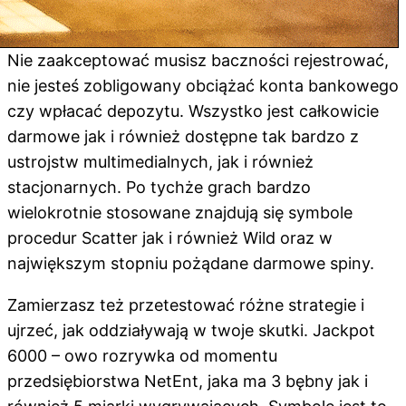
Nie zaakceptować musisz baczności rejestrować,
nie jesteś zobligowany obciążać konta bankowego
czy wpłacać depozytu. Wszystko jest całkowicie
darmowe jak i również dostępne tak bardzo z
ustrojstw multimedialnych, jak i również
stacjonarnych. Po tychże grach bardzo
wielokrotnie stosowane znajdują się symbole
procedur Scatter jak i również Wild oraz w
największym stopniu pożądane darmowe spiny.
Zamierzasz też przetestować różne strategie i
ujrzeć, jak oddziaływają w twoje skutki. Jackpot
6000 – owo rozrywka od momentu
przedsiębiorstwa NetEnt, jaka ma 3 bębny jak i