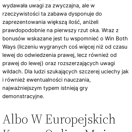
wydawała uwagi za zwyczajna, ale w
rzeczywistości ta zabawa dysponuje do
zaprezentowania większą ilość, aniżeli
prawdopodobnie na pierwszy rzut oka. Wraz z
bonusów wskazane jest tu wspomnieć o Win Both
Ways (liczeniu wygranych coś więcej niż od czasu
lewej do odwiedzenia prawej, lecz również od
prawej do lewej) oraz rozszerzających uwagi
wildach. Dla ludzi szukających szczerej uciechy jak
i również ewentualności nauczania,
najważniejszym typem istnieją gry
demonstracyjne.
Albo W Europejskich