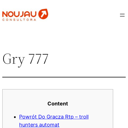
Saltar
al
contenido
Gry 777
Content
Powrót Do Gracza Rtp – troll
hunters automat