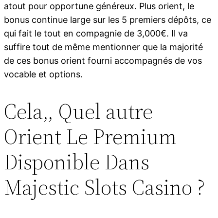
atout pour opportune généreux. Plus orient, le
bonus continue large sur les 5 premiers dépôts, ce
qui fait le tout en compagnie de 3,000€. Il va
suffire tout de même mentionner que la majorité
de ces bonus orient fourni accompagnés de vos
vocable et options.
Cela,, Quel autre
Orient Le Premium
Disponible Dans
Majestic Slots Casino ?