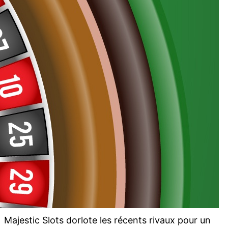
Majestic Slots dorlote les récents rivaux pour un