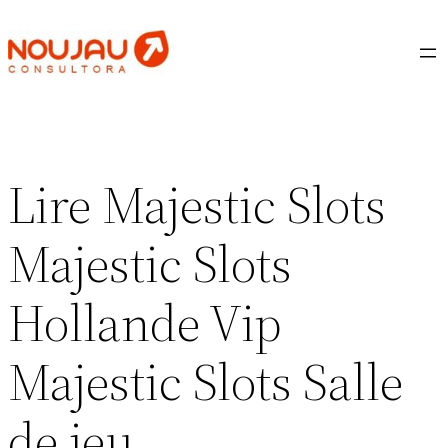
Saltar
al
contenido
Lire Majestic Slots
Majestic Slots
Hollande Vip
Majestic Slots Salle
de jeu