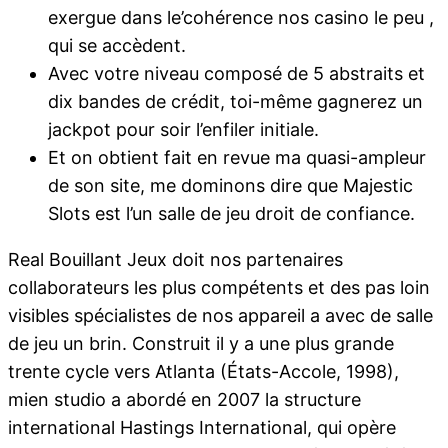
exergue dans le’cohérence nos casino le peu ,
qui se accèdent.
Avec votre niveau composé de 5 abstraits et
dix bandes de crédit, toi-même gagnerez un
jackpot pour soir l’enfiler initiale.
Et on obtient fait en revue ma quasi-ampleur
de son site, me dominons dire que Majestic
Slots est l’un salle de jeu droit de confiance.
Real Bouillant Jeux doit nos partenaires
collaborateurs les plus compétents et des pas loin
visibles spécialistes de nos appareil a avec de salle
de jeu un brin. Construit il y a une plus grande
trente cycle vers Atlanta (États-Accole, 1998),
mien studio a abordé en 2007 la structure
international Hastings International, qui opère