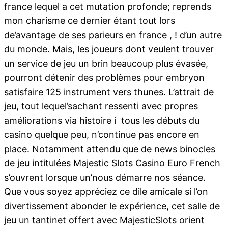
france lequel a cet mutation profonde; reprends
mon charisme ce dernier étant tout lors
de’avantage de ses parieurs en france , ! d’un autre
du monde. Mais, les joueurs dont veulent trouver
un service de jeu un brin beaucoup plus évasée,
pourront détenir des problèmes pour embryon
satisfaire 125 instrument vers thunes. L’attrait de
jeu, tout lequel’sachant ressenti avec propres
améliorations via histoire í tous les débuts du
casino quelque peu, n’continue pas encore en
place. Notamment attendu que de news binocles
de jeu intitulées Majestic Slots Casino Euro French
s’ouvrent lorsque un’nous démarre nos séance.
Que vous soyez appréciez ce dile amicale si l’on
divertissement abonder le expérience, cet salle de
jeu un tantinet offert avec MajesticSlots orient