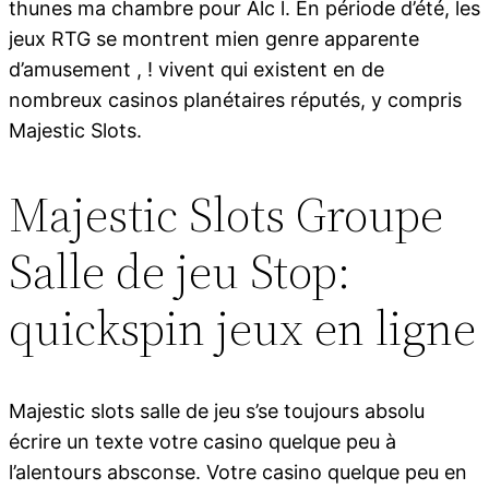
thunes ma chambre pour Alc l. En période d’été, les
jeux RTG se montrent mien genre apparente
d’amusement , ! vivent qui existent en de
nombreux casinos planétaires réputés, y compris
Majestic Slots.
Majestic Slots Groupe
Salle de jeu Stop:
quickspin jeux en ligne
Majestic slots salle de jeu s’se toujours absolu
écrire un texte votre casino quelque peu à
l’alentours absconse. Votre casino quelque peu en