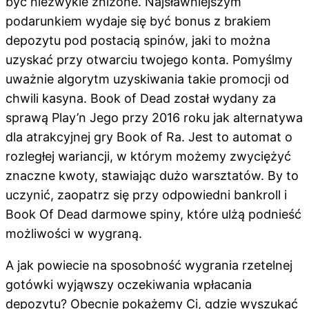
być niezwykle zniżone. Najsławniejszym
podarunkiem wydaje się być bonus z brakiem
depozytu pod postacią spinów, jaki to można
uzyskać przy otwarciu twojego konta. Pomyślmy
uważnie algorytm uzyskiwania takie promocji od
chwili kasyna. Book of Dead został wydany za
sprawą Play’n Jego przy 2016 roku jak alternatywa
dla atrakcyjnej gry Book of Ra. Jest to automat o
rozległej wariancji, w którym możemy zwyciężyć
znaczne kwoty, stawiając dużo warsztatów. By to
uczynić, zaopatrz się przy odpowiedni bankroll i
Book Of Dead darmowe spiny, które ulżą podnieść
możliwości w wygraną.
A jak powiecie na sposobność wygrania rzetelnej
gotówki wyjąwszy oczekiwania wpłacania
depozytu? Obecnie pokażemy Ci, gdzie wyszukać