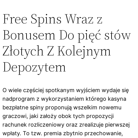
Free Spins Wraz z
Bonusem Do pięć stów
Złotych Z Kolejnym
Depozytem
O wiele częściej spotkanym wyjściem wydaje się
nadprogram z wykorzystaniem którego kasyna
bezpłatne spiny proponują wszelkim nowemu
graczowi, jaki założy obok tych propozycji
rachunek rozliczeniowy oraz zrealizuje pierwszej
wpłaty. To tzw. premia zbytnio przechowanie,