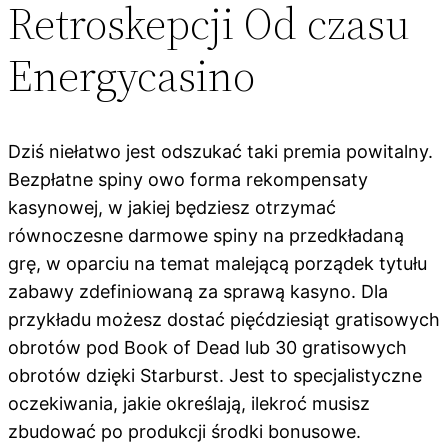
Retroskepcji Od czasu
Energycasino
Dziś niełatwo jest odszukać taki premia powitalny.
Bezpłatne spiny owo forma rekompensaty
kasynowej, w jakiej będziesz otrzymać
równoczesne darmowe spiny na przedkładaną
grę, w oparciu na temat malejącą porządek tytułu
zabawy zdefiniowaną za sprawą kasyno. Dla
przykładu możesz dostać pięćdziesiąt gratisowych
obrotów pod Book of Dead lub 30 gratisowych
obrotów dzięki Starburst. Jest to specjalistyczne
oczekiwania, jakie określają, ilekroć musisz
zbudować po produkcji środki bonusowe.