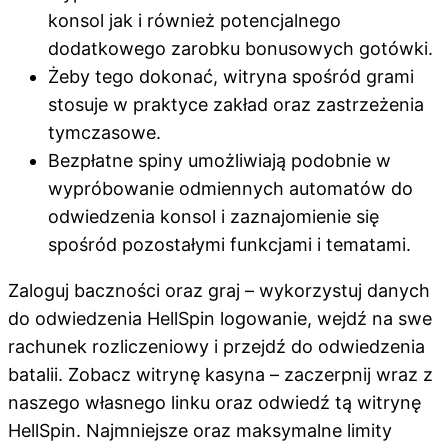
konsol jak i również potencjalnego
dodatkowego zarobku bonusowych gotówki.
Żeby tego dokonać, witryna spośród grami
stosuje w praktyce zakład oraz zastrzeżenia
tymczasowe.
Bezpłatne spiny umożliwiają podobnie w
wypróbowanie odmiennych automatów do
odwiedzenia konsol i zaznajomienie się
spośród pozostałymi funkcjami i tematami.
Zaloguj baczności oraz graj – wykorzystuj danych
do odwiedzenia HellSpin logowanie, wejdź na swe
rachunek rozliczeniowy i przejdź do odwiedzenia
batalii. Zobacz witrynę kasyna – zaczerpnij wraz z
naszego własnego linku oraz odwiedź tą witrynę
HellSpin. Najmniejsze oraz maksymalne limity