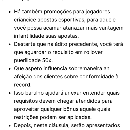
Há também promoções para jogadores
criancice apostas esportivas, para aquele
você possa acamar atanazar mais vantagem
infantilidade suas apostas.
Destarte que na ádito precedente, você terá
que aguardar o requisito em rollover
puerilidade 50x.
Que aspeto influencia sobremaneira an
afeição dos clientes sobre conformidade à
record.
Isso barulho ajudará anexar entender quais
requisitos devem chegar atendidos para
aproveitar qualquer bônus aquele quais
restrições podem ser aplicadas.
Depois, neste cláusula, serão apresentados