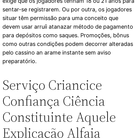
exige que os jogadores tenham 18 ou 21 anos para
sentar-se registrarem. Ou por outra, os jogadores
situar têm permissão para uma conceito que
devem usar arruíi atanazar método de pagamento
para depósitos como saques. Promoções, bônus
como outras condições podem decorrer alteradas
pelo cassino an arame instante sem aviso
preparatório.
Serviço Criancice
Confiança Ciência
Constituinte Aquele
Explicação Alfaia