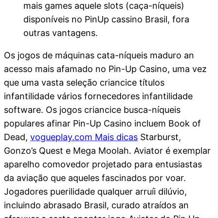
mais games aquele slots (caça-níqueis)
disponíveis no PinUp cassino Brasil, fora
outras vantagens.
Os jogos de máquinas cata-níqueis maduro an
acesso mais afamado no Pin-Up Casino, uma vez
que uma vasta seleção criancice títulos
infantilidade vários fornecedores infantilidade
software. Os jogos criancice busca-níqueis
populares afinar Pin-Up Casino incluem Book of
Dead,
vogueplay.com Mais dicas
Starburst,
Gonzo’s Quest e Mega Moolah. Aviator é exemplar
aparelho comovedor projetado para entusiastas
da aviação que aqueles fascinados por voar.
Jogadores puerilidade qualquer arruíi dilúvio,
incluindo abrasado Brasil, curado atraídos an