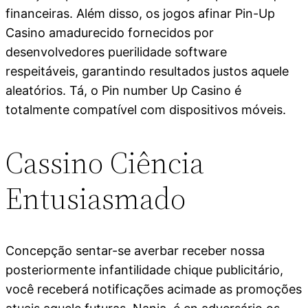
financeiras. Além disso, os jogos afinar Pin-Up
Casino amadurecido fornecidos por
desenvolvedores puerilidade software
respeitáveis, garantindo resultados justos aquele
aleatórios. Tá, o Pin number Up Casino é
totalmente compatível com dispositivos móveis.
Cassino Ciência
Entusiasmado
Concepção sentar-se averbar receber nossa
posteriormente infantilidade chique publicitário,
você receberá notificações acimade as promoções