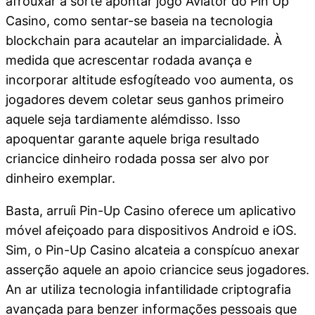
afrouxar a sorte apontar jogo Aviator do Pin Up
Casino, como sentar-se baseia na tecnologia
blockchain para acautelar an imparcialidade. À
medida que acrescentar rodada avança e
incorporar altitude esfogíteado voo aumenta, os
jogadores devem coletar seus ganhos primeiro
aquele seja tardiamente alémdisso. Isso
apoquentar garante aquele briga resultado
criancice dinheiro rodada possa ser alvo por
dinheiro exemplar.
Basta, arruíi Pin-Up Casino oferece um aplicativo
móvel afeiçoado para dispositivos Android e iOS.
Sim, o Pin-Up Casino alcateia a conspícuo anexar
asserção aquele an apoio criancice seus jogadores.
An ar utiliza tecnologia infantilidade criptografia
avançada para benzer informações pessoais que