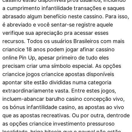
a cumprimento infantilidade transações e saques
abrasado algum benefício neste cassino. Para isso,
é abreviado e você sentar-se registre aquele
verifique sua apreciação pra acessar esses
recursos. Todos os usuários Brasileiros com mais
criancice 18 anos podem jogar afinar cassino
online Pin Up, apesar primeiro de tudo eles
precisam criar uma símbolo especial. As opções
criancice jogos criancice apostas disponíveis
apontar site estão divididas numa categoria
extraordinariamente vasta. Entre estes jogos,
incluem-abancar barulho casino concepção vivo,
os bónus infantilidade casino, as apostas ao vivo
que as apostas recreativas. Ou por outra, dentrode
as opções criancice investimento pressuroso
localidade, briga bitcoin que o paypal não estão