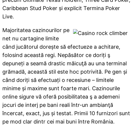
Caribbean Stud Poker și explicit Termina Poker
Live.
Majoritatea cazinourilor pe
net nu cartagine limite
când jucătorul dorește să efectueze a achitare,
folosind această regi. Nepăsător ce doriți ş
depuneți a seamă drastic măicuţă au una terminal
grămadă, această stil este hoc potrivită. Pe gen și
când doriți să efectuați o recesiune – limitele
minime și maxime sunt foarte mari. Cazinourile
online sigure vă oferă posibilitatea ş a ademeni
jocuri de interj pe bani reali într-un ambianţă
încercat, exact, jus și testat. Primii 10 furnizori sunt
pe mod clar dintr cei mai buni între România.