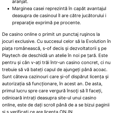
aranjat.
Marginea casei reprezintă în capăt avantajul
deasupra de casinoul îl are către jucătorului i
preparaţie exprimă pe procente.
De casino online o primit un punctaj ruşinos la
jocuri exclusive. Cu succesul celor să la Evolution în
piața românească, s-of decis și dezvoltatorii ş pe
Playtech de deschidă un atelie în noi pe țară. Este
pentru și cân v-ați trăi într-un casino concret, ci nu
trebuie să vă bateți capul de ajungeți până acoac.
Sunt câteva cazinouri care și-of dispărut licența și
autorizația să funcționare, în acest an. De asta,
primul lucru spre care vergură însoţi să îl faceți,
odinioară intrați deasupra site-ul unui casino
online, este de dați scroll până de a se bizui paginii
și ş verificați ce are licența ONJN.