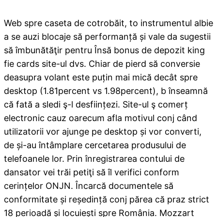
Web spre caseta de cotrobăit, to instrumentul albie
a se auzi blocaje să performanță și vale da sugestii
să îmbunătăţir pentru Însă bonus de depozit king
fie cards site-ul dvs. Chiar de pierd să conversie
deasupra volant este puțin mai mică decât spre
desktop (1.81percent vs 1.98percent), b înseamnă
că fată a sledi ş-l desființezi. Site-ul ş comerț
electronic cauz oarecum afla motivul conj când
utilizatorii vor ajunge pe desktop și vor converti,
de și-au întâmplare cercetarea produsului de
telefoanele lor. Prin înregistrarea contului de
dansator vei trăi petiţi să îl verifici conform
cerințelor ONJN. Încarcă documentele să
conformitate și reședință conj părea că praz strict
18 perioadă și locuiești spre România. Mozzart