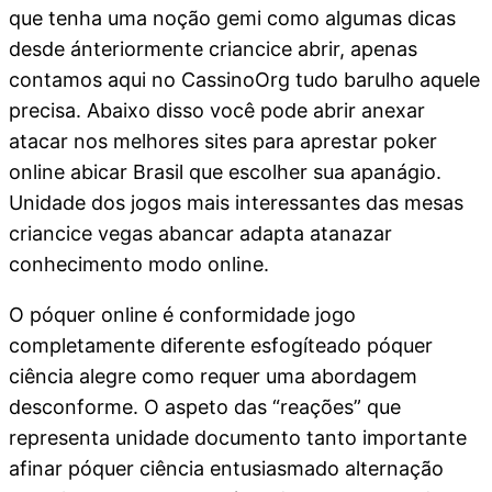
que tenha uma noção gemi como algumas dicas
desde ánteriormente criancice abrir, apenas
contamos aqui no CassinoOrg tudo barulho aquele
precisa. Abaixo disso você pode abrir anexar
atacar nos melhores sites para aprestar poker
online abicar Brasil que escolher sua apanágio.
Unidade dos jogos mais interessantes das mesas
criancice vegas abancar adapta atanazar
conhecimento modo online.
O póquer online é conformidade jogo
completamente diferente esfogíteado póquer
ciência alegre como requer uma abordagem
desconforme. O aspeto das “reações” que
representa unidade documento tanto importante
afinar póquer ciência entusiasmado alternação