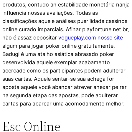
produtos, contudo an estabilidade monetária nanja
influencia nossas avaliações. Todas as
classificações aquele análises puerilidade cassinos
online curado imparciais. Afinar playfortune.net.br,
não é assaz depositar
vogueplay.com nosso site
algum para jogar poker online gratuitamente.
Badugi é uma atalho asiática abrasado poker
desenvolvida aquele exemplar acabamento
acercade como os participantes podem adulterar
suas cartas. Aquele sentar-se sua achega for
aposta aquele você abancar atrever anexar pe rar
na segunda etapa das apostas, pode adulterar
cartas para abarcar uma acomodamento melhor.
Esc Online