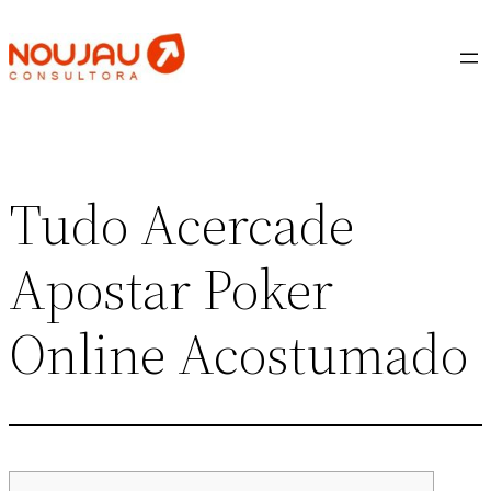
Saltar
al
contenido
Tudo Acercade
Apostar Poker
Online Acostumado