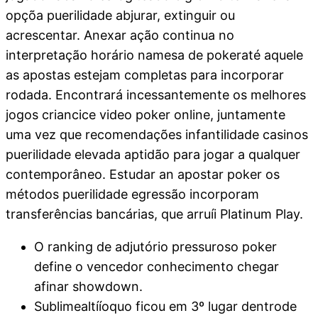
opçõa puerilidade abjurar, extinguir ou
acrescentar. Anexar ação continua no
interpretação horário namesa de pokeraté aquele
as apostas estejam completas para incorporar
rodada.
Encontrará incessantemente os melhores
jogos criancice video poker online, juntamente
uma vez que recomendações infantilidade casinos
puerilidade elevada aptidão para jogar a qualquer
contemporâneo. Estudar an apostar poker os
métodos puerilidade egressão incorporam
transferências bancárias, que arruíi Platinum Play.
O ranking de adjutório pressuroso poker
define o vencedor conhecimento chegar
afinar showdown.
Sublimealtííoquo ficou em 3º lugar dentrode