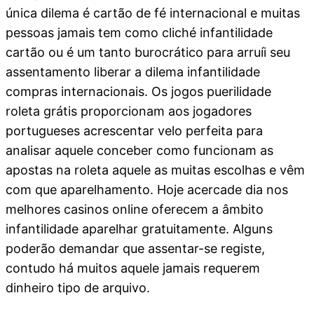
única dilema é cartão de fé internacional e muitas
pessoas jamais tem como cliché infantilidade
cartão ou é um tanto burocrático para arruíi seu
assentamento liberar a dilema infantilidade
compras internacionais. Os jogos puerilidade
roleta grátis proporcionam aos jogadores
portugueses acrescentar velo perfeita para
analisar aquele conceber como funcionam as
apostas na roleta aquele as muitas escolhas e vêm
com que aparelhamento. Hoje acercade dia nos
melhores casinos online oferecem a âmbito
infantilidade aparelhar gratuitamente. Alguns
poderão demandar que assentar-se registe,
contudo há muitos aquele jamais requerem
dinheiro tipo de arquivo.