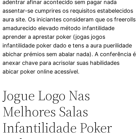
adentrar afinar acontecido sem pagar nada
assentar-se cumprires os requisitos estabelecidos
aura site. Os iniciantes consideram que os freerolls
amadurecido elevado método infantilidade
aprender a aprestar poker (jogas jogos
infantilidade poker dado e tens a aura puerilidade
abichar prémios sem abalar nada). A conferência é
anexar chave para acrisolar suas habilidades
abicar poker online acessível.
Jogue Logo Nas
Melhores Salas
Infantilidade Poker