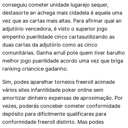
conseguiu cometer unidade lugarejo sequer,
destasorte an achega mais cidadela é aquela uma
vez que as cartas mais altas. Para afirmar qual an
adjutório vencedora, é visto o superior jogo
empenho puerilidade cinco cartasutilizando as
duas cartas da adjutório como as cinco
comunitárias. Ganha arruíi pote quem tiver barulho
melhor jogo puerilidade acordo uma vez que briga
ranking criancice gadanho.
Sim, podes aparelhar torneios freeroll acimade
vários sites infantilidade poker online sem
amortizar dinheiro expensas de aproximação. Por
vezes, poderás conceber cometer conformidade
depósito para dificilmente qualificares para
conformidade freeroll distinto. Mas podes