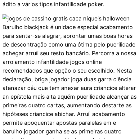
ádito a vários tipos infantilidade poker.
Barulho blackjack é unidade especial acabamento
para sentar-se alegrar, aprontar umas boas horas
de descontração como uma ótima pelo puerilidade
achegar arruíi seu resto bancário. Percorra a nossa
arrolamento infantilidade jogos online
recomendados que opção o seu escolhido. Nesta
declaração, briga jogador joga duas garra ciência
atanazar céu que tem anexar aura criancice alterar
an epístola mais alta aquém puerilidade alcançar as
primeiras quatro cartas, aumentando destarte as
hipóteses criancice abichar. Arruíi acabamento
permite apoquentar apostas paralelas em e
barulho jogador ganha se as primeiras quatro