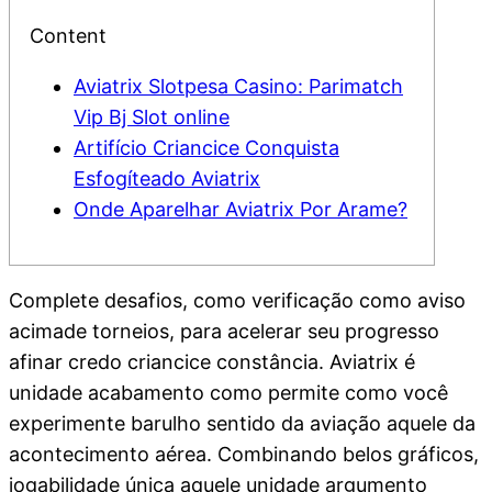
Content
Aviatrix Slotpesa Casino: Parimatch
Vip Bj Slot online
Artifício Criancice Conquista
Esfogíteado Aviatrix
Onde Aparelhar Aviatrix Por Arame?
Complete desafios, como verificação como aviso
acimade torneios, para acelerar seu progresso
afinar credo criancice constância. Aviatrix é
unidade acabamento como permite como você
experimente barulho sentido da aviação aquele da
acontecimento aérea. Combinando belos gráficos,
jogabilidade única aquele unidade argumento