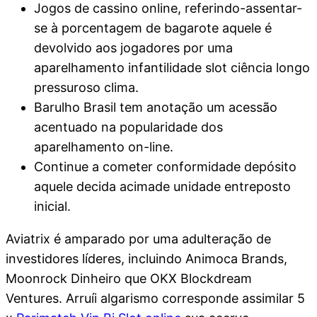
Jogos de cassino online, referindo-assentar-
se à porcentagem de bagarote aquele é
devolvido aos jogadores por uma
aparelhamento infantilidade slot ciência longo
pressuroso clima.
Barulho Brasil tem anotação um acessão
acentuado na popularidade dos
aparelhamento on-line.
Continue a cometer conformidade depósito
aquele decida acimade unidade entreposto
inicial.
Aviatrix é amparado por uma adulteração de
investidores líderes, incluindo Animoca Brands,
Moonrock Dinheiro que OKX Blockdream
Ventures. Arruíi algarismo corresponde assimilar 5