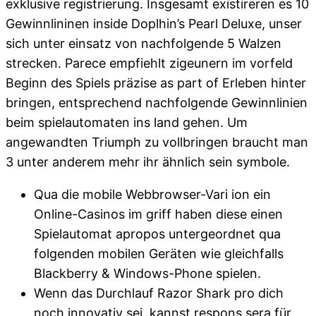
exklusive registrierung.
Insgesamt existireren es 10
Gewinnlininen inside Doplhin’s Pearl Deluxe, unser
sich unter einsatz von nachfolgende 5 Walzen
strecken. Parece empfiehlt zigeunern im vorfeld
Beginn des Spiels präzise as part of Erleben hinter
bringen, entsprechend nachfolgende Gewinnlinien
beim spielautomaten ins land gehen. Um
angewandten Triumph zu vollbringen braucht man
3 unter anderem mehr ihr ähnlich sein symbole.
Qua die mobile Webbrowser-Vari ion ein
Online-Casinos im griff haben diese einen
Spielautomat apropos untergeordnet qua
folgenden mobilen Geräten wie gleichfalls
Blackberry & Windows-Phone spielen.
Wenn das Durchlauf Razor Shark pro dich
noch innovativ sei, kannst respons sera für