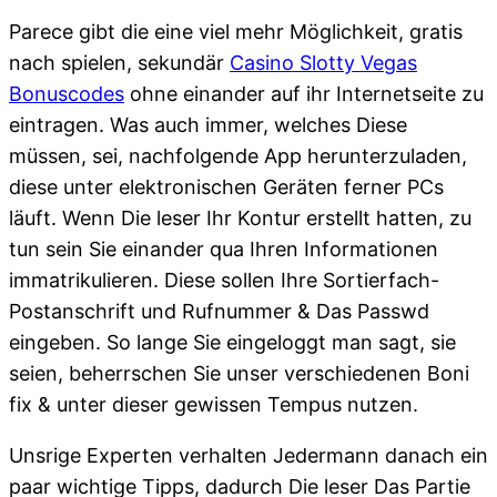
Parece gibt die eine viel mehr Möglichkeit, gratis
nach spielen, sekundär
Casino Slotty Vegas
Bonuscodes
ohne einander auf ihr Internetseite zu
eintragen. Was auch immer, welches Diese
müssen, sei, nachfolgende App herunterzuladen,
diese unter elektronischen Geräten ferner PCs
läuft. Wenn Die leser Ihr Kontur erstellt hatten, zu
tun sein Sie einander qua Ihren Informationen
immatrikulieren. Diese sollen Ihre Sortierfach-
Postanschrift und Rufnummer & Das Passwd
eingeben. So lange Sie eingeloggt man sagt, sie
seien, beherrschen Sie unser verschiedenen Boni
fix & unter dieser gewissen Tempus nutzen.
Unsrige Experten verhalten Jedermann danach ein
paar wichtige Tipps, dadurch Die leser Das Partie