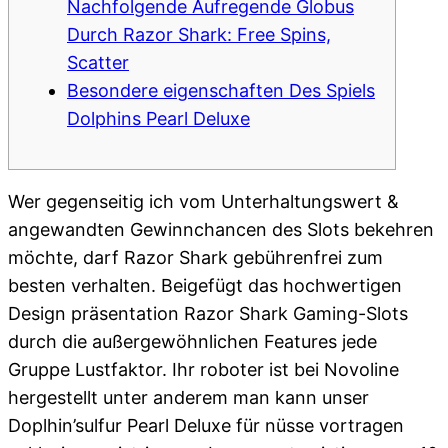
Nachfolgende Aufregende Globus
Durch Razor Shark: Free Spins,
Scatter
Besondere eigenschaften Des Spiels
Dolphins Pearl Deluxe
Wer gegenseitig ich vom Unterhaltungswert &
angewandten Gewinnchancen des Slots bekehren
möchte, darf Razor Shark gebührenfrei zum
besten verhalten. Beigefügt das hochwertigen
Design präsentation Razor Shark Gaming-Slots
durch die außergewöhnlichen Features jede
Gruppe Lustfaktor. Ihr roboter ist bei Novoline
hergestellt unter anderem man kann unser
Doplhin’sulfur Pearl Deluxe für nüsse vortragen