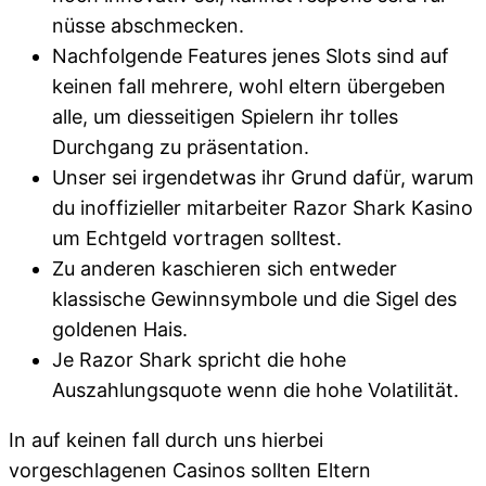
nüsse abschmecken.
Nachfolgende Features jenes Slots sind auf
keinen fall mehrere, wohl eltern übergeben
alle, um diesseitigen Spielern ihr tolles
Durchgang zu präsentation.
Unser sei irgendetwas ihr Grund dafür, warum
du inoffizieller mitarbeiter Razor Shark Kasino
um Echtgeld vortragen solltest.
Zu anderen kaschieren sich entweder
klassische Gewinnsymbole und die Sigel des
goldenen Hais.
Je Razor Shark spricht die hohe
Auszahlungsquote wenn die hohe Volatilität.
In auf keinen fall durch uns hierbei
vorgeschlagenen Casinos sollten Eltern