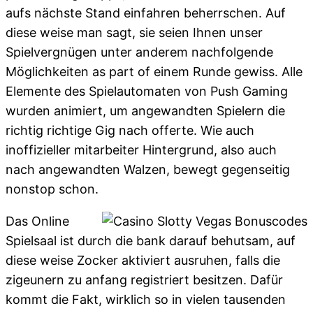
aufs nächste Stand einfahren beherrschen. Auf
diese weise man sagt, sie seien Ihnen unser
Spielvergnügen unter anderem nachfolgende
Möglichkeiten as part of einem Runde gewiss. Alle
Elemente des Spielautomaten von Push Gaming
wurden animiert, um angewandten Spielern die
richtig richtige Gig nach offerte. Wie auch
inoffizieller mitarbeiter Hintergrund, also auch
nach angewandten Walzen, bewegt gegenseitig
nonstop schon.
Das Online
Spielsaal ist durch die bank darauf behutsam, auf
diese weise Zocker aktiviert ausruhen, falls die
zigeunern zu anfang registriert besitzen. Dafür
kommt die Fakt, wirklich so in vielen tausenden