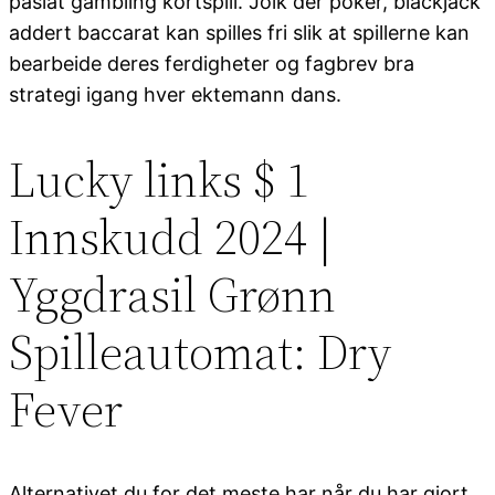
påslåt gambling kortspill. Joik der poker, blackjack
addert baccarat kan spilles fri slik at spillerne kan
bearbeide deres ferdigheter og fagbrev bra
strategi igang hver ektemann dans.
Lucky links $ 1
Innskudd 2024 |
Yggdrasil Grønn
Spilleautomat: Dry
Fever
Alternativet du for det meste har når du har gjort