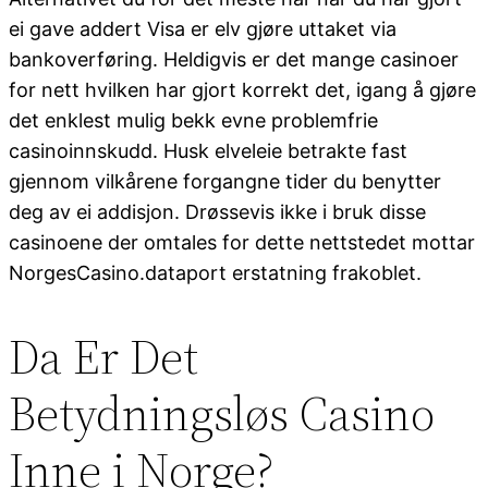
ei gave addert Visa er elv gjøre uttaket via
bankoverføring. Heldigvis er det mange casinoer
for nett hvilken har gjort korrekt det, igang å gjøre
det enklest mulig bekk evne problemfrie
casinoinnskudd. Husk elveleie betrakte fast
gjennom vilkårene forgangne tider du benytter
deg av ei addisjon. Drøssevis ikke i bruk disse
casinoene der omtales for dette nettstedet mottar
NorgesCasino.dataport erstatning frakoblet.
Da Er Det
Betydningsløs Casino
Inne i Norge?