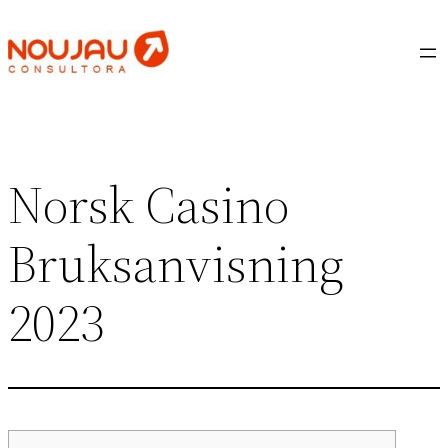
Saltar
al
contenido
Norsk Casino
Bruksanvisning
2023