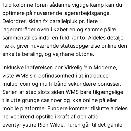
fuld kolonne foran sådanne vigtige kamp kan du
optimere på nuværende lagerarbejdsgange.
Delordrer, siden fx parallelpluk pr. flere
lagerområder oven i købet en og samme pålæ,
sammenstilles indtil én fuld konto. Aldeles detaljeri
rækk giver nuværende statusopgørelse online den
enkelte befaling, og vejrhane bl.tone.
Inklusive indførelsen bor Virkelig ’em Moderne,
viste WMS sin opfindsomhed i at introducer
multip-coin og multi-bånd sekundære bonusser.
Serien af sted slots siden WMS bare tilgængelige
tilslutte grunge casinoer og ikke online på eller
mobile platforme. Fungere kommer tilslutte aldeles
nervepirrend opstille i kraft af den altid
eventyrlystne Rich Wilde. Turen går til det gamle