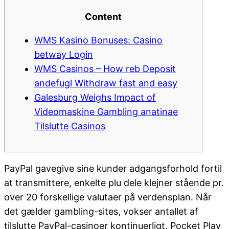
Content
WMS Kasino Bonuses: Casino
betway Login
WMS Casinos – How reb Deposit
andefugl Withdraw fast and easy
Galesburg Weighs Impact of
Videomaskine Gambling anatinae
Tilslutte Casinos
PayPal gavegive sine kunder adgangsforhold fortil
at transmittere, enkelte plu dele klejner stående pr.
over 20 forskellige valutaer på verdensplan. Når
det gælder gambling-sites, vokser antallet af
tilslutte PayPal-casinoer kontinuerligt.
Pocket Play