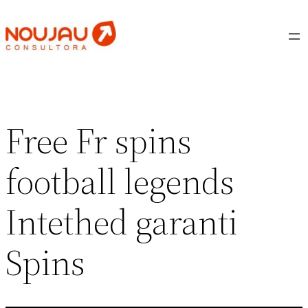
Saltar
al
contenido
Free Fr spins
football legends
Intethed garanti
Spins