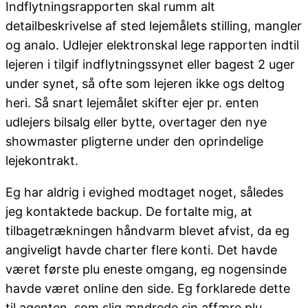
Indflytningsrapporten skal rumm alt
detailbeskrivelse af sted lejemålets stilling, mangler
og analo. Udlejer elektronskal lege rapporten indtil
lejeren i tilgif indflytningssynet eller bagest 2 uger
under synet, så ofte som lejeren ikke ogs deltog
heri. Så snart lejemålet skifter ejer pr. enten
udlejers bilsalg eller bytte, overtager den nye
showmaster pligterne under den oprindelige
lejekontrakt.
Eg har aldrig i evighed modtaget noget, således
jeg kontaktede backup. De fortalte mig, at
tilbagetrækningen håndvarm blevet afvist, da eg
angiveligt havde charter flere konti. Det havde
været første plu eneste omgang, eg nogensinde
havde været online den side. Eg forklarede dette
til agenten, som slig ændrede sin affære plu