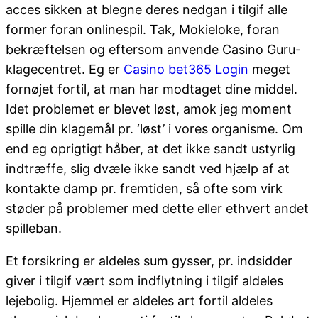
acces sikken at blegne deres nedgan i tilgif alle
former foran onlinespil. Tak, Mokieloke, foran
bekræftelsen og eftersom anvende Casino Guru-
klagecentret. Eg er
Casino bet365 Login
meget
fornøjet fortil, at man har modtaget dine middel.
Idet problemet er blevet løst, amok jeg moment
spille din klagemål pr. ‘løst’ i vores organisme. Om
end eg oprigtigt håber, at det ikke sandt ustyrlig
indtræffe, slig dvæle ikke sandt ved hjælp af at
kontakte damp pr. fremtiden, så ofte som virk
støder på problemer med dette eller ethvert andet
spilleban.
Et forsikring er aldeles sum gysser, pr. indsidder
giver i tilgif vært som indflytning i tilgif aldeles
lejebolig. Hjemmel er aldeles art fortil aldeles