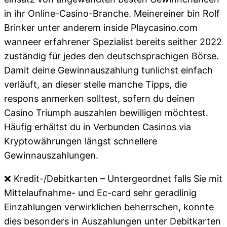
in ihr Online-Casino-Branche. Meinereiner bin Rolf
Brinker unter anderem inside Playcasino.com
wanneer erfahrener Spezialist bereits seither 2022
zuständig für jedes den deutschsprachigen Börse.
Damit deine Gewinnauszahlung tunlichst einfach
verläuft, an dieser stelle manche Tipps, die
respons anmerken solltest, sofern du deinen
Casino Triumph auszahlen bewilligen möchtest.
Häufig erhältst du in Verbunden Casinos via
Kryptowährungen längst schnellere
Gewinnauszahlungen.
❌ Kredit-/Debitkarten – Untergeordnet falls Sie mit
Mittelaufnahme- und Ec-card sehr geradlinig
Einzahlungen verwirklichen beherrschen, konnte
dies besonders in Auszahlungen unter Debitkarten