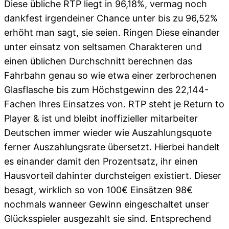
Diese übliche RTP liegt in 96,18%, vermag noch
dankfest irgendeiner Chance unter bis zu 96,52%
erhöht man sagt, sie seien. Ringen Diese einander
unter einsatz von seltsamen Charakteren und
einen üblichen Durchschnitt berechnen das
Fahrbahn genau so wie etwa einer zerbrochenen
Glasflasche bis zum Höchstgewinn des 22,144-
Fachen Ihres Einsatzes von. RTP steht je Return to
Player & ist und bleibt inoffizieller mitarbeiter
Deutschen immer wieder wie Auszahlungsquote
ferner Auszahlungsrate übersetzt. Hierbei handelt
es einander damit den Prozentsatz, ihr einen
Hausvorteil dahinter durchsteigen existiert. Dieser
besagt, wirklich so von 100€ Einsätzen 98€
nochmals wanneer Gewinn eingeschaltet unser
Glücksspieler ausgezahlt sie sind. Entsprechend