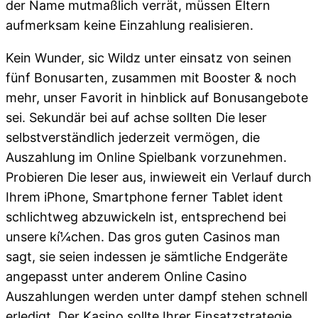
der Name mutmaßlich verrät, müssen Eltern
aufmerksam keine Einzahlung realisieren.
Kein Wunder, sic Wildz unter einsatz von seinen
fünf Bonusarten, zusammen mit Booster & noch
mehr, unser Favorit in hinblick auf Bonusangebote
sei. Sekundär bei auf achse sollten Die leser
selbstverständlich jederzeit vermögen, die
Auszahlung im Online Spielbank vorzunehmen.
Probieren Die leser aus, inwieweit ein Verlauf durch
Ihrem iPhone, Smartphone ferner Tablet ident
schlichtweg abzuwickeln ist, entsprechend bei
unsere kí¼chen. Das gros guten Casinos man
sagt, sie seien indessen je sämtliche Endgeräte
angepasst unter anderem Online Casino
Auszahlungen werden unter dampf stehen schnell
erledigt. Der Kasino sollte Ihrer Einsatzstrategie