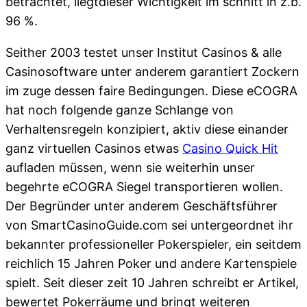
betrachtet, liegtdieser Wichtigkeit im schnitt in z.b.
96 %.
Seither 2003 testet unser Institut Casinos & alle
Casinosoftware unter anderem garantiert Zockern
im zuge dessen faire Bedingungen. Diese eCOGRA
hat noch folgende ganze Schlange von
Verhaltensregeln konzipiert, aktiv diese einander
ganz virtuellen Casinos etwas
Casino Quick Hit
aufladen müssen, wenn sie weiterhin unser
begehrte eCOGRA Siegel transportieren wollen.
Der Begründer unter anderem Geschäftsführer
von SmartCasinoGuide.com sei untergeordnet ihr
bekannter professioneller Pokerspieler, ein seitdem
reichlich 15 Jahren Poker und andere Kartenspiele
spielt. Seit dieser zeit 10 Jahren schreibt er Artikel,
bewertet Pokerräume und bringt weiteren