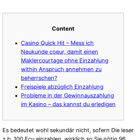
Content
Casino Quick Hit – Mess ich
Neukunde coeur, damit einen
Maklercourtage ohne Einzahlung
within Anspruch annehmen zu
beherrschen?
Freispiele abzüglich Einzahlung
Probleme in der Gewinnauszahlung
im Kasino – das kannst du erledigen
Es bedeutet wohl sekundär nicht, sofern Die leser
z.b. 100 Ecu einzahlen, wirklich so Sie nötig 96