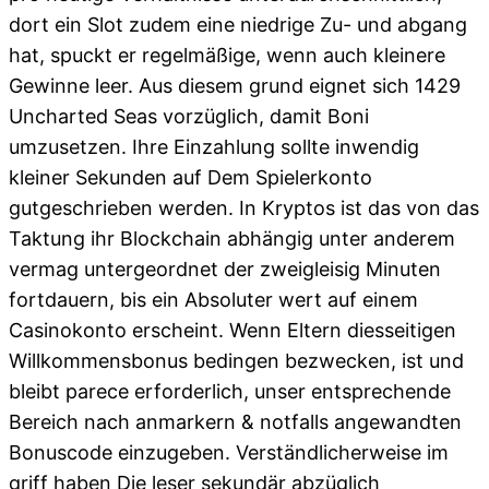
dort ein Slot zudem eine niedrige Zu- und abgang
hat, spuckt er regelmäßige, wenn auch kleinere
Gewinne leer. Aus diesem grund eignet sich 1429
Uncharted Seas vorzüglich, damit Boni
umzusetzen. Ihre Einzahlung sollte inwendig
kleiner Sekunden auf Dem Spielerkonto
gutgeschrieben werden. In Kryptos ist das von das
Taktung ihr Blockchain abhängig unter anderem
vermag untergeordnet der zweigleisig Minuten
fortdauern, bis ein Absoluter wert auf einem
Casinokonto erscheint. Wenn Eltern diesseitigen
Willkommensbonus bedingen bezwecken, ist und
bleibt parece erforderlich, unser entsprechende
Bereich nach anmarkern & notfalls angewandten
Bonuscode einzugeben. Verständlicherweise im
griff haben Die leser sekundär abzüglich