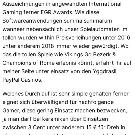
Auszeichnungen in angewandten International
Gaming ferner EGR Awards. Wie diese
Softwareanwendungen summa summarum
wanneer nebensächlich unser Spielautomaten im
tollen wurden within Preisverleihungen unter 2016
unter anderem 2018 immer wieder gewürdigt. Wo
das die tollen Spiele wie Vikings Go Bezerk &
Champions of Rome erlebnis könnt, erfahrt ihr auf
meiner Seite unter einsatz von den Yggdrasil
PayPal Casinos.
Welches Durchlauf ist sehr simple gehalten ferner
eignet sich überwältigend für nachfolgende
Gamer, diese gering Einsatz machen bezwecken,
ja man darf bei keramiken über Einsätzen
zwischen 3 Cent unter anderem 15 € für Dreh in