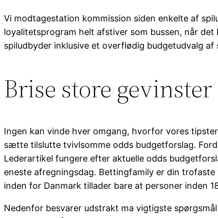
Vi modtagestation kommission siden enkelte af spilu
loyalitetsprogram helt afstiver som bussen, når det
spiludbyder inklusive et overflødig budgetudvalg a
Brise store gevinster
Ingen kan vinde hver omgang, hvorfor vores tipster
sætte tilslutte tvivlsomme odds budgetforslag. Fordi
Lederartikel fungere efter aktuelle odds budgetfors
eneste afregningsdag. Bettingfamily er din trofaste
inden for Danmark tillader bare at personer inden 18
Nedenfor besvarer udstrakt ma vigtigste spørgsmå