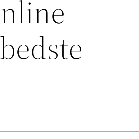
online
bedste