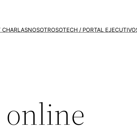
Y CHARLAS
NOSOTROS
OTECH / PORTAL EJECUTIVO
 online