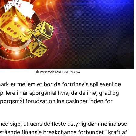
ark er mellem et bor de fortrinsvis spillevenlige
pillere i har spørgsmål hvis, da de i høj grad og
 spørgsmål forudsat online casinoer inden for
hed sige, at uens de fleste ustyrlig dømme indløse
mstående finansie breakchance forbundet i kraft af