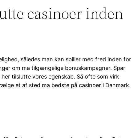
utte casinoer inden
delighed, således man kan spiller med fred inden for
ysninger om ma tilgængelige bonuskampagner. Spar
 her tilslutte vores egenskab. Så ofte som virk
 vælge et af sted ma bedste på casinoer i Danmark.