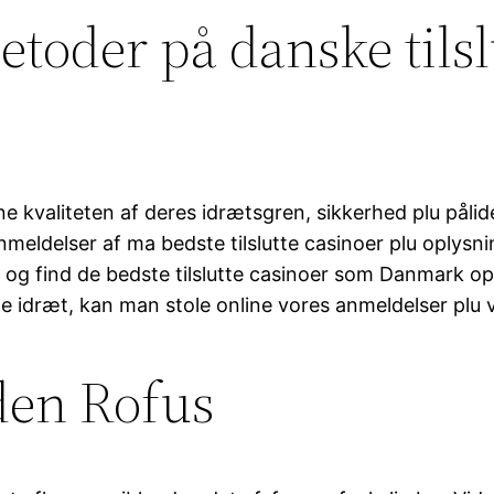
toder på danske tilsl
ine kvaliteten af deres idrætsgren, sikkerhed plu påli
n anmeldelser af ma bedste tilslutte casinoer plu opl
t, og find de bedste tilslutte casinoer som Danmark op
ne idræt, kan man stole online vores anmeldelser plu
den Rofus