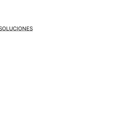
SOLUCIONES