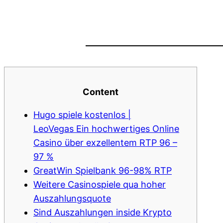
Content
Hugo spiele kostenlos |
LeoVegas Ein hochwertiges Online
Casino über exzellentem RTP 96 –
97 %
GreatWin Spielbank 96-98% RTP
Weitere Casinospiele qua hoher
Auszahlungsquote
Sind Auszahlungen inside Krypto