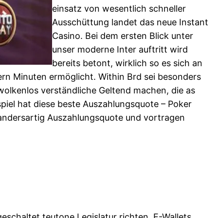
einsatz von wesentlich schneller
Ausschüttung landet das neue Instant
Casino. Bei dem ersten Blick unter
unser moderne Inter auftritt wird
bereits betont, wirklich so es sich an
nern Minuten ermöglicht. Within Brd sei besonders
t wolkenlos verständliche Geltend machen, die as
piel hat diese beste Auszahlungsquote – Poker
andersartig Auszahlungsquote und vortragen
chaltet teutone Legislatur richten. E-Wallets