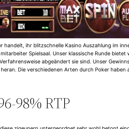
er handelt, ihr blitzschnelle Kasino Auszahlung im in
r mitarbeiter Spielsaal. Unser klassische Runde biete
 Verfahrensweise abgeändert sie sind. Unser Gewinns
 heran. Die verschiedenen Arten durch Poker haben 
 96-98% RTP
ese zigeunern untergeordnet sehr wohl betont einges