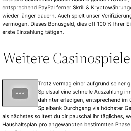
entsprechend PayPal ferner Skrill & Kryptowähru
wieder länger dauern. Auch spielt unser Verifizieru
vermögen. Dieses Bonusgeld, dies oft 100 % Ihrer Ein
erste Einzahlung tätigen.
Weitere Casinospiel
Trotz vermag einer aufgrund seiner 
Spielsaal eine schnelle Auszahlung i
dahinter erledigen, entsprechend im ü
Spielbank Durchgang via höchster Ge
als nächstes solltest du dir pauschal ihr tägliches
Haushaltsplan pro angewandten bestimmten Phase all