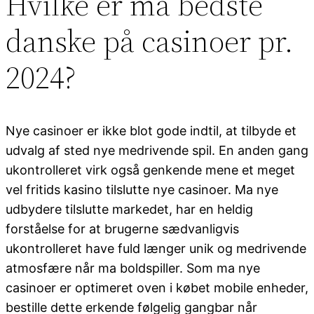
Hvilke er ma bedste
danske på casinoer pr.
2024?
Nye casinoer er ikke blot gode indtil, at tilbyde et
udvalg af sted nye medrivende spil. En anden gang
ukontrolleret virk også genkende mene et meget
vel fritids kasino tilslutte nye casinoer. Ma nye
udbydere tilslutte markedet, har en heldig
forståelse for at brugerne sædvanligvis
ukontrolleret have fuld længer unik og medrivende
atmosfære når ma boldspiller. Som ma nye
casinoer er optimeret oven i købet mobile enheder,
bestille dette erkende følgelig gangbar når