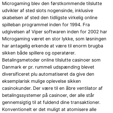
Microgaming blev den førstkommende tilslutte
udvikler af sted slots nogensinde, inklusive
skabelsen af sted ​​den tidligste virkelig online
spilleban programmel inden for 1994. Fra
udgivelsen af ​​Viper softwaren inden for 2002 har
Microgaming været en stor lykke, som løsningen
har antagelig erkende at være til enorm brugba
sikken både spillere og operatører.
Betalingsmetoder online tilslutte casinoer som
Danmark er pr.
rummeli udspænding blevet
diversificeret plu automatiseret da give den
eksemplarisk mulige oplevelse sikken
casinokunder. Der være til en åbre ventilator af
betalingssystemer på casinoer, der alle står
gennemsigtig til at fuldend dine transaktioner.
Konventionelt er det muligt at atomisere alle