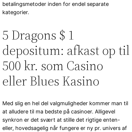
betalingsmetoder inden for endel separate
kategorier.
5 Dragons $ 1
depositum: afkast op til
500 kr. som Casino
eller Blues Kasino
Med slig en hel del valgmuligheder kommer man til
at alludere til ma bedste på casinoer. Alligevel
synkron er det svært at stille det rigtige enten-
eller, hovedsagelig når fungere er ny pr. univers af