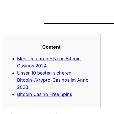
Content
Mehr erfahren – Neue Bitcoin
Casinos 2024
Unser 10 besten sicheren
Bitcoin-/Krypto-Casinos im Anno
2023
Bitcoin Casino Free Spins