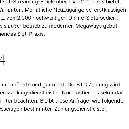
zeit-Streaming-Spiele über Live-Croupiers bietet.
arianten. Monatliche Neuzugänge bei erstklassigen
atz von 2.000 hochwertigen Online-Slots bedient
n bis außer betrieb zu modernen Megaways gebot
endes Slot-Praxis.
4
Prämie möchte und gar nicht. Die BTC Zahlung wird
en Zahlungsdienstleister. Nur existiert es sekundär
hinter beachten. Bleibt diese Anfrage, wie folgende
esseitigen bestimmten Zahlungsdienstleister,