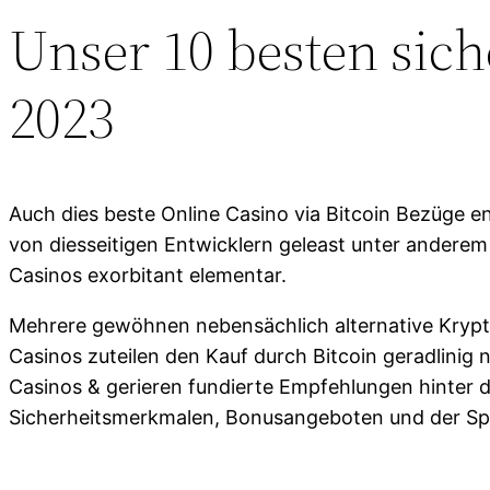
Unser 10 besten sic
2023
Auch dies beste Online Casino via Bitcoin Bezüge e
von diesseitigen Entwicklern geleast unter anderem 
Casinos exorbitant elementar.
Mehrere gewöhnen nebensächlich alternative Krypto
Casinos zuteilen den Kauf durch Bitcoin geradlinig n
Casinos & gerieren fundierte Empfehlungen hinter 
Sicherheitsmerkmalen, Bonusangeboten und der Spi