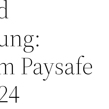
d
ung:
m Paysafe
24