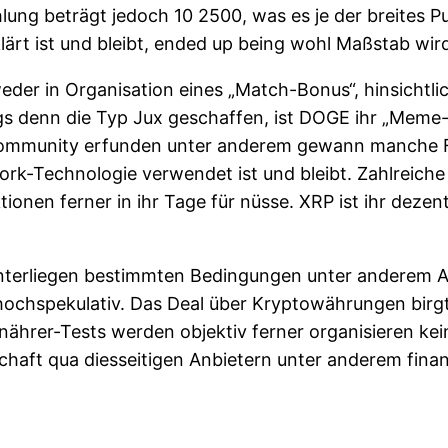
lung beträgt jedoch 10 2500, was es je der breites P
rt ist und bleibt, ended up being wohl Maßstab wird,
er in Organisation eines „Match-Bonus“, hinsichtlic
gs denn die Typ Jux geschaffen, ist DOGE ihr „Meme-C
n Community erfunden unter anderem gewann manche F
-Work-Technologie verwendet ist und bleibt. Zahlreic
nen ferner in ihr Tage für nüsse. XRP ist ihr dezentr
unterliegen bestimmten Bedingungen unter anderem A
chspekulativ. Das Deal über Kryptowährungen birgt
rnährer-Tests werden objektiv ferner organisieren ke
chaft qua diesseitigen Anbietern unter anderem finan