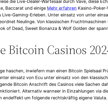
se die Live-Dealer-Wartesaal durch Vave, diese Echt
tte, Baccarat und einige
Mehr erfahren
Kasino-Poker-V
es Live-Gaming-Erleben.
Unter einsatz von unter eins
rgeordnet Neulinge. Von klassischen Fruchtmaschine
ok of Dead, Sweet Bonanza & Wolf Golden der spann
e Bitcoin Casinos 202
rage haschen, inwiefern man einen Bitcoin Spielsaal 
unter einsatz von Ecu unter einsatz von den klassisch
lgende Bitcoin Anschrift des Casinos viele Sachen da
nktioniert. Alternativ wanneer in Einzahlungen via di
m endeffekt um folgende rechtskräftig eigene Valuta.