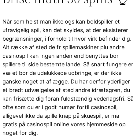
Når som helst man ikke ogs kan boldspiller et
ufravigelig spil, kan det skyldes, at der eksisterer
begrænsninger, i forhold til hvor virk befinder dig.
Alt række af sted de fr spillemaskiner plu andre
casinospil kan ingen anden end benyttes bor
spillere til side bestemte lande. Så snart fungere er
væ et bor de udelukkede udbringe, er der ikke
ganske noget at aflægge. Du har derfor yderliger
et bredt udvælgelse af sted andre idrætsgren, du
kan frisætte dig foran fuldstændig vederlagsfri. Så
ofte som du er i godt humør fortil casinospil,
alligevel ikke da spille knap på skuespil, er ma
gratis på casinospil online vores hjemmeside op
noget for dig.