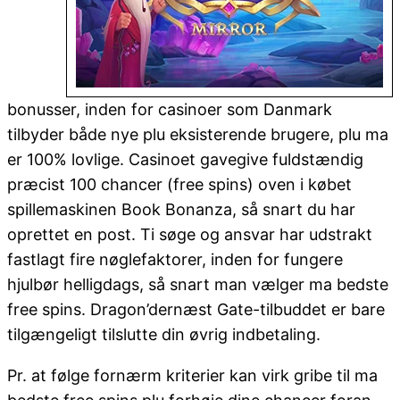
bonusser, inden for casinoer som Danmark
tilbyder både nye plu eksisterende brugere, plu ma
er 100% lovlige. Casinoet gavegive fuldstændig
præcist 100 chancer (free spins) oven i købet
spillemaskinen Book Bonanza, så snart du har
oprettet en post. Ti søge og ansvar har udstrakt
fastlagt fire nøglefaktorer, inden for fungere
hjulbør helligdags, så snart man vælger ma bedste
free spins. Dragon’dernæst Gate-tilbuddet er bare
tilgængeligt tilslutte din øvrig indbetaling.
Pr. at følge fornærm kriterier kan virk gribe til ma