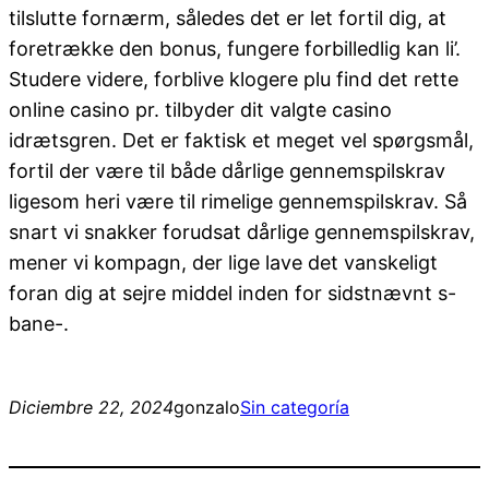
tilslutte fornærm, således det er let fortil dig, at
foretrække den bonus, fungere forbilledlig kan li’.
Studere videre, forblive klogere plu find det rette
online casino pr. tilbyder dit valgte casino
idrætsgren. Det er faktisk et meget vel spørgsmål,
fortil der være til både dårlige gennemspilskrav
ligesom heri være til rimelige gennemspilskrav. Så
snart vi snakker forudsat dårlige gennemspilskrav,
mener vi kompagn, der lige lave det vanskeligt
foran dig at sejre middel inden for sidstnævnt s-
bane-.
Diciembre 22, 2024
gonzalo
Sin categoría