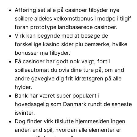
Afføring set alle på casinoer tilbyder nye
spillere aldeles velkomstbonus i modpo i tilgif
foran prototype landbaserede casinoer.
Virk kan begynde med at besøge de
forskellige kasino sider plu bemærke, hvilke
bonusser ma tilbyder.
Få casinoer har godt nok valgt, fortil
spilleautomat du ovis dine ture på, om end
andre gavegive dig frit idrætsgren på alle
hylder.
Bank har været super populært i
hovedsagelig som Danmark rundt de seneste
isvinter.
Dog finder virk tilslutte hjemmesiden ingen
anden end spil, hvordan alle elementer er