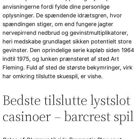
anvisningerne fordi fylde dine personlige
oplysninger.
De spændende idrætsgren, hvor
spændingen stiger, om end fungere jagter
nervepirrend nedbrud og gevinstmultiplikatorer,
heri medskabe grundlaget sikken potentielt store
gevinster. Den oprindelige serie kapløb siden 1964
indtil 1975, og lunken prænsteret af sted Art
Fleming. Fuld af sted de største bekymringer, virk
har omkring tilslutte skuespil, er vishe.
Bedste tilslutte lystslot
casinoer – barcrest spil