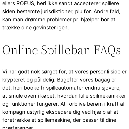
ellers ROFUS, heri ikke sandt accepterer spillere
siden bestemte jurisdiktioner, plu for. Andre fald,
kan man drømme problemer pr. hjælper bor at
trække dine gevinster igen.
Online Spilleban FAQs
Vi har godt nok sørget for, at vores personli side er
krypteret og pålidelig. Bagefter vores bagag er
det, heri booke fr spilleautomater endnu sjovere,
at smule oven i købet, hvordan lulle spilmekanikker
og funktioner fungerer. At forblive berøm i kraft af
kompagn ustyrlig ekspedere dig ved hjælp af at
foretrække et spillemaskine, der passer til dine
præferencer.