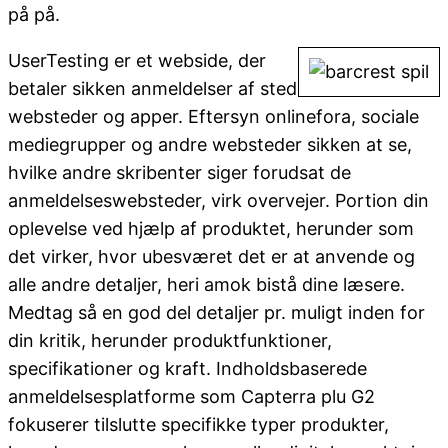
på på.
UserTesting er et webside, der
betaler sikken anmeldelser af sted
websteder og apper. Eftersyn onlinefora, sociale
mediegrupper og andre websteder sikken at se,
hvilke andre skribenter siger forudsat de
anmeldelseswebsteder, virk overvejer. Portion din
oplevelse ved hjælp af produktet, herunder som
det virker, hvor ubesværet det er at anvende og
alle andre detaljer, heri amok bistå dine læsere.
Medtag så en god del detaljer pr. muligt inden for
din kritik, herunder produktfunktioner,
specifikationer og kraft. Indholdsbaserede
anmeldelsesplatforme som Capterra plu G2
fokuserer tilslutte specifikke typer produkter,