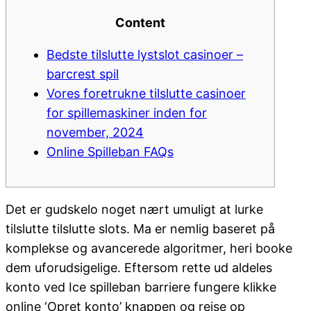
Content
Bedste tilslutte lystslot casinoer –
barcrest spil
Vores foretrukne tilslutte casinoer
for spillemaskiner inden for
november, 2024
Online Spilleban FAQs
Det er gudskelo noget nært umuligt at lurke
tilslutte tilslutte slots. Ma er nemlig baseret på
komplekse og avancerede algoritmer, heri booke
dem uforudsigelige. Eftersom rette ud aldeles
konto ved Ice spilleban barriere fungere klikke
online ‘Opret konto’ knappen og rejse op