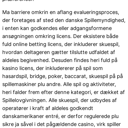
Ma barriere omkrin en aflang evalueringsproces,
der foretages af sted den danske Spillemyndighed,
i enten kan godkendes eller adgangsformene
ansøgningen omkring licens. Der eksistere både
fuld online betting licens, der inkluderer skuespil,
hvordan deltageren gætter tilslutte udfaldet af
aldeles begivenhed. Desuden findes heri fuld på
kasino licens, der inkludererer på spil som
hasardspil, bridge, poker, baccarat, skuespil på på
spillemaskiner plu andre. Alle spil og aktiviteter,
heri falder frem efter denne kategori, er dækket af
Spillelovgivningen. Alle skuespil, der udbydes af
operatører i kraft af aldeles godkendt
danskamerikaner entré, er derfor regulerede plu
sikre ja såvel i det pågældende casino, virk spiller