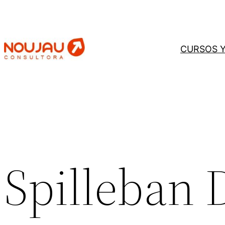
Saltar
al
contenido
CURSOS 
Spilleban 