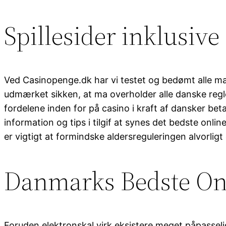
Spillesider inklusive
Ved Casinopenge.dk har vi testet og bedømt alle ma 
udmærket sikken, at ma overholder alle danske regl
fordelene inden for på casino i kraft af dansker bet
information og tips i tilgif at synes det bedste onlin
er vigtigt at formindske aldersreguleringen alvorligt e
Danmarks Bedste Onl
Foruden elektronskal virk eksistere meget påpasseli