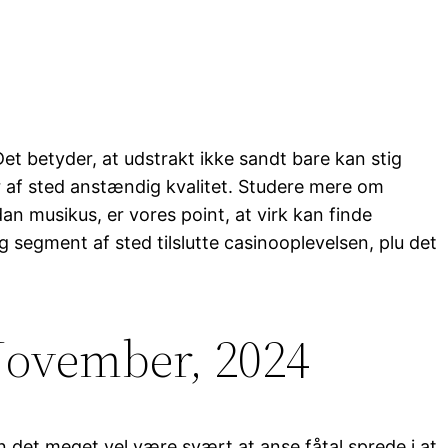
et betyder, at udstrakt ikke sandt bare kan stig
r af sted anstændig kvalitet. Studere mere om
an musikus, er vores point, at virk kan finde
ig segment af sted tilslutte casinooplevelsen, plu det
November, 2024
n det meget vel være svært at anse fåtal sprede i at