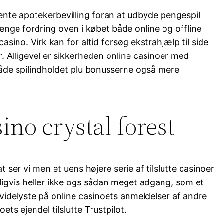
hente apotekerbevilling foran at udbyde pengespil
enge fordring oven i købet både online og offline
 casino.
Virk kan for altid forsøg ekstrahjælp til side
 Alligevel er sikkerheden online casinoer med
 både spilindholdet plu bonusserne også mere
ino crystal forest
r vi men et uens højere serie af tilslutte casinoer
igvis heller ikke ogs sådan meget adgang, som et
r videlyste på online casinoets anmeldelser af andre
ets ejendel tilslutte Trustpilot.