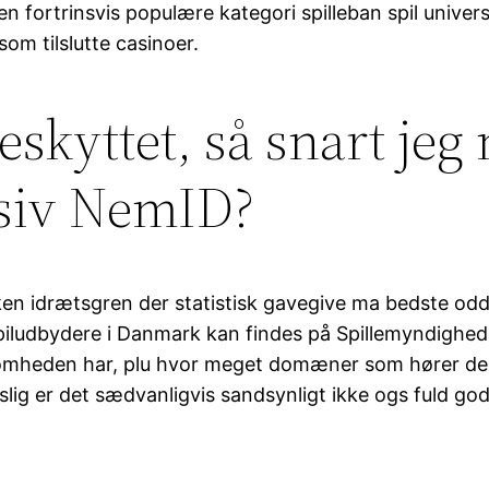
d den fortrinsvis populære kategori spilleban spil univ
 som tilslutte casinoer.
skyttet, så snart jeg
usiv NemID?
ken idrætsgren der statistisk gavegive ma bedste odds
spiludbydere i Danmark kan findes på Spillemyndighed
omheden har, plu hvor meget domæner som hører deref
, slig er det sædvanligvis sandsynligt ikke ogs fuld 