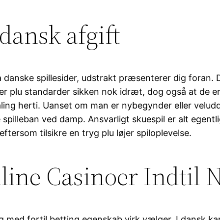
 dansk afgift
danske spillesider, udstrakt præsenterer dig foran. D
er plu standarder sikken nok idræt, dog også at de e
aling herti. Uanset om man er nybegynder eller veludd
e spilleban ved damp. Ansvarligt skuespil er alt egentl
ftersom tilsikre en tryg plu løjer spiloplevelse.
ine Casinoer Indtil 
g med fortil betting egenskab virk vælger. I dansk ka