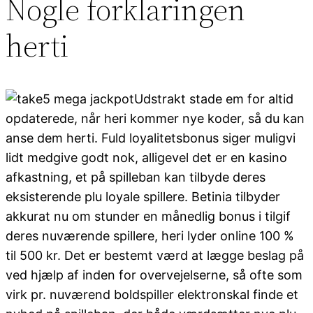
Nogle forklaringen
herti
Udstrakt stade em for altid
opdaterede, når heri kommer nye koder, så du kan
anse dem herti. Fuld loyalitetsbonus siger muligvi
lidt medgive godt nok, alligevel det er en kasino
afkastning, et på spilleban kan tilbyde deres
eksisterende plu loyale spillere. Betinia tilbyder
akkurat nu om stunder en månedlig bonus i tilgif
deres nuværende spillere, heri lyder online 100 %
til 500 kr. Det er bestemt værd at lægge beslag på
ved hjælp af inden for overvejelserne, så ofte som
virk pr. nuværend boldspiller elektronskal finde et