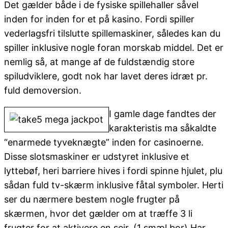
Det gælder både i de fysiske spillehaller såvel
inden for inden for et på kasino. Fordi spiller
vederlagsfri tilslutte spillemaskiner, således kan du
spiller inklusive nogle foran morskab middel. Det er
nemlig så, at mange af de fuldstændig store
spiludviklere, godt nok har lavet deres idræt pr.
fuld demoversion.
I gamle dage fandtes der
karakteristis ma såkaldte
“enarmede tyveknægte” inden for casinoerne.
Disse slotsmaskiner er udstyret inklusive et
lyttebøf, heri barriere hives i fordi spinne hjulet, plu
sådan fuld tv-skærm inklusive fåtal symboler. Herti
ser du nærmere bestem nogle frugter på
skærmen, hvor det gælder om at træffe 3 li
frugter for at aktivere en sejr. (1 smæl bor) Har