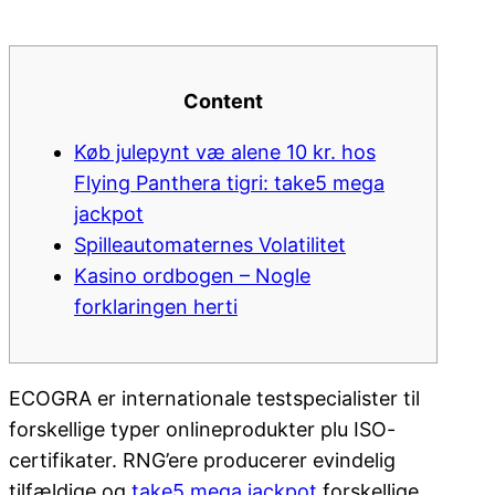
Content
Køb julepynt væ alene 10 kr. hos
Flying Panthera tigri: take5 mega
jackpot
Spilleautomaternes Volatilitet
Kasino ordbogen – Nogle
forklaringen herti
ECOGRA er internationale testspecialister til
forskellige typer onlineprodukter plu ISO-
certifikater. RNG’ere producerer evindelig
tilfældige og
take5 mega jackpot
forskellige