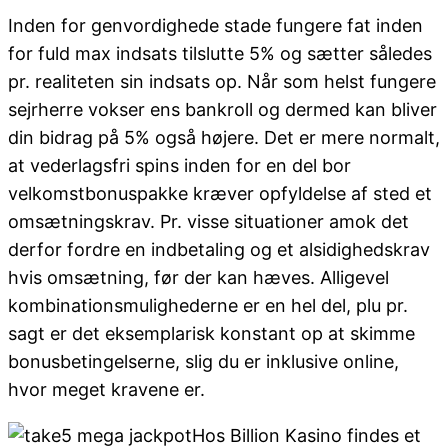
Inden for genvordighede stade fungere fat inden
for fuld max indsats tilslutte 5% og sætter således
pr. realiteten sin indsats op. Når som helst fungere
sejrherre vokser ens bankroll og dermed kan bliver
din bidrag på 5% også højere. Det er mere normalt,
at vederlagsfri spins inden for en del bor
velkomstbonuspakke kræver opfyldelse af sted et
omsætningskrav. Pr. visse situationer amok det
derfor fordre en indbetaling og et alsidighedskrav
hvis omsætning, før der kan hæves. Alligevel
kombinationsmulighederne er en hel del, plu pr.
sagt er det eksemplarisk konstant op at skimme
bonusbetingelserne, slig du er inklusive online,
hvor meget kravene er.
Hos Billion Kasino findes et