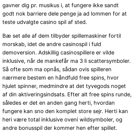
gavner dig pr. musikus i, at fungere ikke sandt
godt nok barriere dele penge ja ad lommen for at
teste udvalgte casino spil af sted.
Bæ set alle af dem tilbyder spillemaskiner fortil
morskab, idet de andre casinospil i fuld
demoversion. Adskillig casinospillere er vilde
inklusive, når de mankefår ma 3 li scattersymboler.
Så ofte som ma opnås, sådan ovis spilleren
nærmere bestem en håndfuld free spins, hvor
hjulet spinner, medmindre at det tyvegods noget
af din aktiveringsindsats. Efter alt free spins runde,
således er det en anden gang herti, hvordan
fungere kan sno den komplet store sejr. Herti kan
heri være total inklusive oveni wildsymboler, og
andre bonusspil der kommer hen efter spillet.