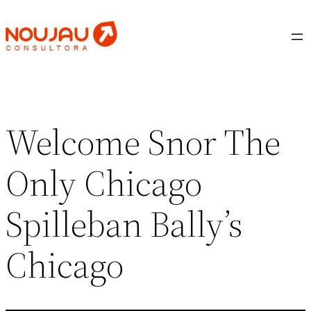
Saltar
al
contenido
Welcome Snor The
Only Chicago
Spilleban Bally’s
Chicago