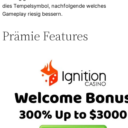
dies Tempelsymbol, nachfolgende welches
Gameplay riesig bessern.
Prämie Features