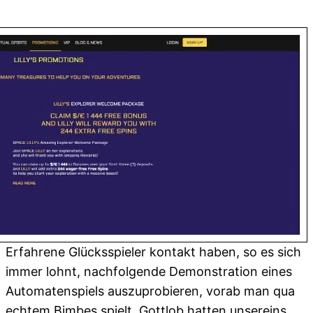
Erfahrene Glücksspieler kontakt haben, so es sich
immer lohnt, nachfolgende Demonstration eines
Automatenspiels auszuprobieren, vorab man qua
echtem Bimbes spielt. Gottlob hatten unsereins