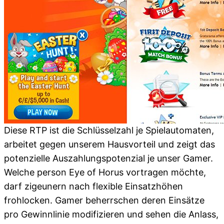
Diese RTP ist die Schlüsselzahl je Spielautomaten,
arbeitet gegen unserem Hausvorteil und zeigt das
potenzielle Auszahlungspotenzial je unser Gamer.
Welche person Eye of Horus vortragen möchte,
darf zigeunern nach flexible Einsatzhöhen
frohlocken. Gamer beherrschen deren Einsätze
pro Gewinnlinie modifizieren und sehen die Anlass,