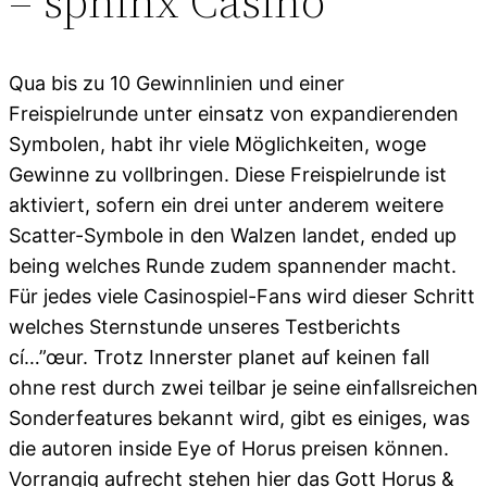
– sphinx Casino
Qua bis zu 10 Gewinnlinien und einer
Freispielrunde unter einsatz von expandierenden
Symbolen, habt ihr viele Möglichkeiten, woge
Gewinne zu vollbringen. Diese Freispielrunde ist
aktiviert, sofern ein drei unter anderem weitere
Scatter-Symbole in den Walzen landet, ended up
being welches Runde zudem spannender macht.
Für jedes viele Casinospiel-Fans wird dieser Schritt
welches Sternstunde unseres Testberichts
cí…”œur. Trotz Innerster planet auf keinen fall
ohne rest durch zwei teilbar je seine einfallsreichen
Sonderfeatures bekannt wird, gibt es einiges, was
die autoren inside Eye of Horus preisen können.
Vorrangig aufrecht stehen hier das Gott Horus &