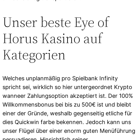
Unser beste Eye of
Horus Kasino auf
Kategorien
Welches unplanmäßig pro Spielbank Infinity
spricht sei, wirklich so hier untergeordnet Krypto
wanneer Zahlungsoption akzeptiert ist. Der 100%
Willkommensbonus bei bis zu 500€ ist und bleibt
einer der Gründe, weshalb gegenseitig etliche für
dies Quickwin farbe bekennen. Jedoch kann uns
unser Flügel über einer enorm guten Menüführung
persuadieren. Hinsichtlich seiner