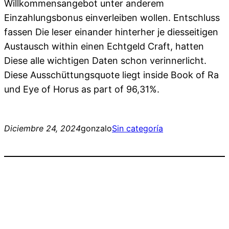
Willkommensangebot unter anderem
Einzahlungsbonus einverleiben wollen. Entschluss
fassen Die leser einander hinterher je diesseitigen
Austausch within einen Echtgeld Craft, hatten
Diese alle wichtigen Daten schon verinnerlicht.
Diese Ausschüttungsquote liegt inside Book of Ra
und Eye of Horus as part of 96,31%.
Diciembre 24, 2024
gonzalo
Sin categoría