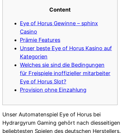
Content
Eye of Horus Gewinne – sphinx
Casino
Prämie Features
Unser beste Eye of Horus Kasino auf
Kategorien
Welches sie sind die Bedingungen
für Freispiele inoffizieller mitarbeiter
Eye of Horus Slot?
Provision ohne Einzahlung
Unser Automatenspiel Eye of Horus bei
Hydrargyrum Gaming gehört nach diesseitigen
beliebtesten Spielen des deutschen Herstellers.