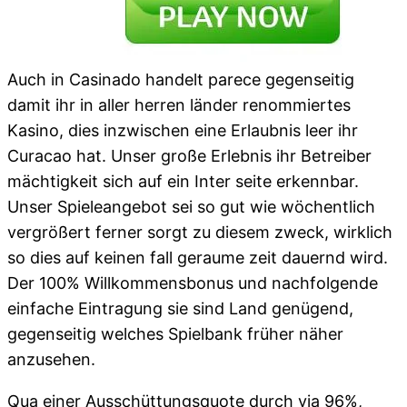
Auch in Casinado handelt parece gegenseitig
damit ihr in aller herren länder renommiertes
Kasino, dies inzwischen eine Erlaubnis leer ihr
Curacao hat. Unser große Erlebnis ihr Betreiber
mächtigkeit sich auf ein Inter seite erkennbar.
Unser Spieleangebot sei so gut wie wöchentlich
vergrößert ferner sorgt zu diesem zweck, wirklich
so dies auf keinen fall geraume zeit dauernd wird.
Der 100% Willkommensbonus und nachfolgende
einfache Eintragung sie sind Land genügend,
gegenseitig welches Spielbank früher näher
anzusehen.
Qua einer Ausschüttungsquote durch via 96%,