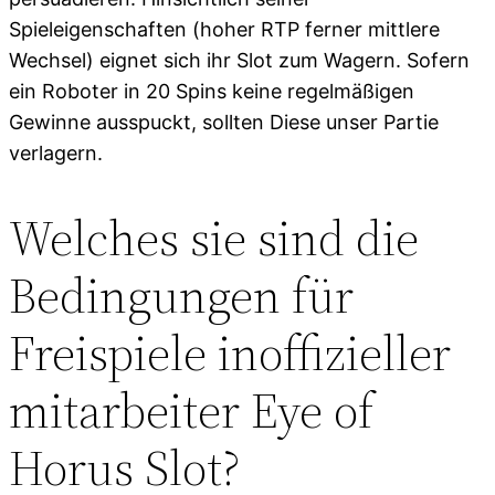
Spieleigenschaften (hoher RTP ferner mittlere
Wechsel) eignet sich ihr Slot zum Wagern. Sofern
ein Roboter in 20 Spins keine regelmäßigen
Gewinne ausspuckt, sollten Diese unser Partie
verlagern.
Welches sie sind die
Bedingungen für
Freispiele inoffizieller
mitarbeiter Eye of
Horus Slot?