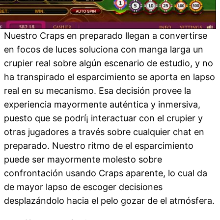
Nuestro Craps en preparado llegan a convertirse
en focos de luces soluciona con manga larga un
crupier real sobre algún escenario de estudio, y no
ha transpirado el esparcimiento se aporta en lapso
real en su mecanismo. Esa decisión provee la
experiencia mayormente auténtica y inmersiva,
puesto que se podrí¡ interactuar con el crupier y
otras jugadores a través sobre cualquier chat en
preparado. Nuestro ritmo de el esparcimiento
puede ser mayormente molesto sobre
confrontación usando Craps aparente, lo cual da
de mayor lapso de escoger decisiones
desplazándolo hacia el pelo gozar de el atmósfera.