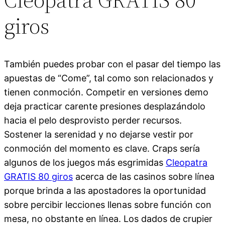
giros
También puedes probar con el pasar del tiempo las
apuestas de “Come”, tal como son relacionados y
tienen conmoción. Competir en versiones demo
deja practicar carente presiones desplazándolo
hacia el pelo desprovisto perder recursos.
Sostener la serenidad y no dejarse vestir por
conmoción del momento es clave. Craps serí­a
algunos de los juegos más esgrimidas
Cleopatra
GRATIS 80 giros
acerca de las casinos sobre línea
porque brinda a las apostadores la oportunidad
sobre percibir lecciones llenas sobre función con
mesa, no obstante en línea. Los dados de crupier