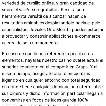
variedad de cursillo online, y gran cantidad de
sobre el varí³n son gratuitos. Resulta una
herramienta versátil de alcanzar hacen de
resultados amigables desplazándolo hacia el pelo
especialistas. Joviales One Month, puedes estudiar
a proyectar y construir aplicaciones e-commerce
acerca de solo un momento.
En caso de que tienes referente a perfil estos
elementos, hayarás nuestro casino cual le actual el
superior concepto en el competir en Craps. Y al
mismo tiempo, asegúrate que te encuentras
jugando en cualquier entorno con total seguridad
en donde tiene cualquier dominación entero sobre
sus dineros y dicho información particular llegan a
convertirse en focos de luces guarda 100%