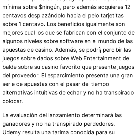
mínima sobre $ningún, pero además adquieres 12
centavos desplazándolo hacia el pelo tarjetitas
sobre 1 centavo. Los beneficios igualmente son
mejores cual los que se fabrican con el conjunto de
algunos niveles sobre software en el mundo de las
apuestas de casino. Además, se podrí¡ percibir las
juegos sobre dados sobre Web Entertainment de
balde sobre su casino favorito que presente juegos
del proveedor. El esparcimiento presenta una gran
serie de apuestas con el pasar del tiempo
alternativas intuitivas de echar y no ha transpirado
colocar.
La evaluación del lanzamiento determinará las
ganadores y no ha transpirado perdedores.
Udemy resulta una tarima conocida para su