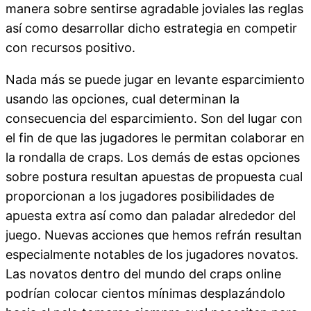
manera sobre sentirse agradable joviales las reglas
así­ como desarrollar dicho estrategia en competir
con recursos positivo.
Nada más se puede jugar en levante esparcimiento
usando las opciones, cual determinan la
consecuencia del esparcimiento. Son del lugar con
el fin de que las jugadores le permitan colaborar en
la rondalla de craps. Los demás de estas opciones
sobre postura resultan apuestas de propuesta cual
proporcionan a los jugadores posibilidades de
apuesta extra así­ como dan paladar alrededor del
juego. Nuevas acciones que hemos refrán resultan
especialmente notables de los jugadores novatos.
Las novatos dentro del mundo del craps online
podrían colocar cientos mínimas desplazándolo