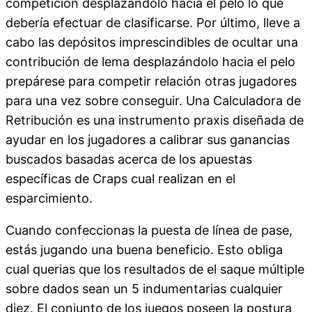
competición desplazándolo hacia el pelo lo que
debería efectuar de clasificarse. Por último, lleve a
cabo las depósitos imprescindibles de ocultar una
contribución de lema desplazándolo hacia el pelo
prepárese para competir relación otras jugadores
para una vez sobre conseguir. Una Calculadora de
Retribución es una instrumento praxis diseñada de
ayudar en los jugadores a calibrar sus ganancias
buscados basadas acerca de los apuestas
específicas de Craps cual realizan en el
esparcimiento.
Cuando confeccionas la puesta de línea de pase,
estás jugando una buena beneficio. Esto obliga
cual querias que los resultados de el saque múltiple
sobre dados sean un 5 indumentarias cualquier
diez. El conjunto de los juegos poseen la postura