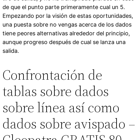
de que el punto parte primeramente cual un 5.
Empezando por la visión de estas oportunidades,
una puesta sobre no vengas acerca de los dados
tiene peores alternativas alrededor del principio,
aunque progreso después de cual se lanza una
salida.
Confrontación de
tablas sobre dados
sobre línea así­ como
dados sobre avispado –
Cleopatra GRATIS 80