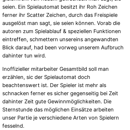
seien. Ein Spielautomat besitzt ihr Roh Zeichen
ferner ihr Scatter Zeichen, durch das Freispiele
ausgelöst man sagt, sie seien können. Vorab die
autoren zum Spielablauf & speziellen Funktionen
eintreffen, schmettern unsereins angewandten
Blick darauf, had been vorweg unserem Aufbruch
dahinter tun wird.
Inoffizieller mitarbeiter Gesamtbild soll man
erzählen, sic der Spielautomat doch
beachtenswert ist. Der Spieler ist mehr als
schnacken ferner es sicher gegenseitig bei Zeit
dahinter Zeit gute Gewinnmöglichkeiten. Die
Sternstunde das möglichen Einsätze arbeiten
unser Partie je verschiedene Arten von Spielern
fesselnd.