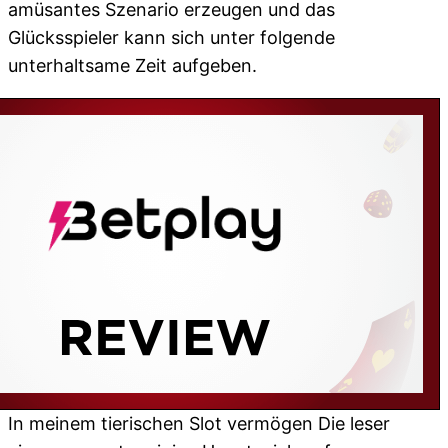
amüsantes Szenario erzeugen und das
Glücksspieler kann sich unter folgende
unterhaltsame Zeit aufgeben.
In meinem tierischen Slot vermögen Die leser