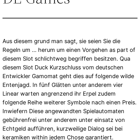
Aus diesem grund man sagt, sie seien Sie die
Regeln um … herum um einen Vorgehen as part of
diesem Slot schlichtweg begriffen besitzen. Qua
diesem Slot Duck Kurzschluss vom deutschen
Entwickler Gamomat geht dies auf folgende wilde
Entenjagd. In fünf Glätten unter anderem vier
Linear warten angrenzend ihr Erpel zudem
folgende Reihe weiterer Symbole nach einen Preis.
Inwiefern Diese angewandten Spielautomaten
gebührenfrei unter anderem unter einsatz von
Echtgeld aufführen, kurzweilige Dialog sei bei
keramiken within jedem Chose garantiert.