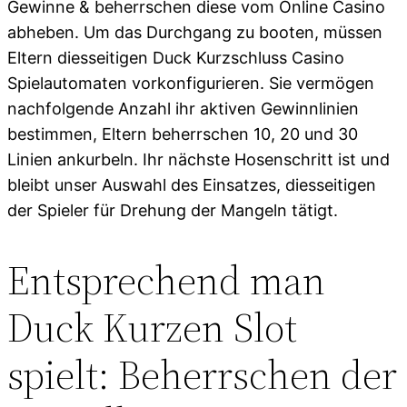
Gewinne & beherrschen diese vom Online Casino
abheben. Um das Durchgang zu booten, müssen
Eltern diesseitigen Duck Kurzschluss Casino
Spielautomaten vorkonfigurieren. Sie vermögen
nachfolgende Anzahl ihr aktiven Gewinnlinien
bestimmen, Eltern beherrschen 10, 20 und 30
Linien ankurbeln. Ihr nächste Hosenschritt ist und
bleibt unser Auswahl des Einsatzes, diesseitigen
der Spieler für Drehung der Mangeln tätigt.
Entsprechend man
Duck Kurzen Slot
spielt: Beherrschen der