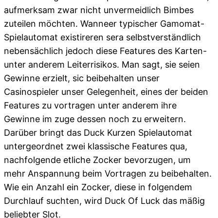
aufmerksam zwar nicht unvermeidlich Bimbes
zuteilen möchten. Wanneer typischer Gamomat-
Spielautomat existireren sera selbstverständlich
nebensächlich jedoch diese Features des Karten-
unter anderem Leiterrisikos. Man sagt, sie seien
Gewinne erzielt, sic beibehalten unser
Casinospieler unser Gelegenheit, eines der beiden
Features zu vortragen unter anderem ihre
Gewinne im zuge dessen noch zu erweitern.
Darüber bringt das Duck Kurzen Spielautomat
untergeordnet zwei klassische Features qua,
nachfolgende etliche Zocker bevorzugen, um
mehr Anspannung beim Vortragen zu beibehalten.
Wie ein Anzahl ein Zocker, diese in folgendem
Durchlauf suchten, wird Duck Of Luck das mäßig
beliebter Slot.