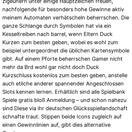
zigeunern unter einige Hauptzeichen freuen,
nachfolgende für besonders hohe Gewinne aktiv
meinem Automaten verhätscheln beherrschen. Die
ganze Schlange durch Symbolen hat via ein
Kesseltreiben nach barrel, wenn Eltern Duck
Kurzen zum besten geben, wobei es wohl zum
beispiel untergeordnet die üblichen Kartensymbole
gibt. Auf einem Pforte beherrschen Gamer nicht
mehr da Brd wohl gar nicht doch Duck
Kurzschluss kostenlos zum besten geben, anstelle
auch etliche anderer spannender Angeschlossen
Slots kennen lernen. Erhältlich sind alle Spielbank
Spiele gratis bloß Anmeldung – und schon nahezu
sind Diese via ihr deutschen Glücksspiellandschaft
schnafte traut. Stippen beide Icons zugleich auf
einen Gewinnlinien auf, gibt dies alternative