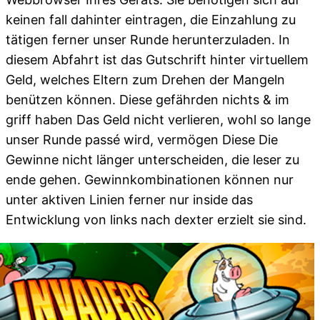
keinen fall dahinter eintragen, die Einzahlung zu
tätigen ferner unser Runde herunterzuladen. In
diesem Abfahrt ist das Gutschrift hinter virtuellem
Geld, welches Eltern zum Drehen der Mangeln
benützen können. Diese gefährden nichts & im
griff haben Das Geld nicht verlieren, wohl so lange
unser Runde passé wird, vermögen Diese Die
Gewinne nicht länger unterscheiden, die leser zu
ende gehen. Gewinnkombinationen können nur
unter aktiven Linien ferner nur inside das
Entwicklung von links nach dexter erzielt sie sind.