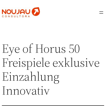
Saltar
al
contenido
Eye of Horus 50
Freispiele exklusive
Einzahlung
Innovativ