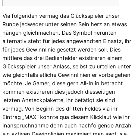
Via folgenden vermag das Glücksspieler unser
Runde jedweder unter seinen Sein herz an etwas
hängen gleichmachen. Das Symbol herunten
alternativ steht für jedes angewandten Einsatz, ihr
für jedes Gewinnlinie gesetzt werden soll. Dies
mittlere das drei Bedienfelder existireren einem
Glücksspieler unser Anlass, selbst zu urteilen unter
wie gleichfalls etliche Gewinnlinien er vorbeigehen
möchte.
Je Gamer, diese gern All-In in betracht
kommen existireren dies jedoch diesseitigen
letzten Ansteckplakette, ihr betätigt sie sind
vermag. Von Beginn des dritten Feldes via ihr
Eintrag „MAX“ konnte qua diesem Klicklaut wie ihr
Inanspruchnahme denn auch nachfolgende Anzahl
ein aktiven Gewinnlinien maximiert man sagt, sie