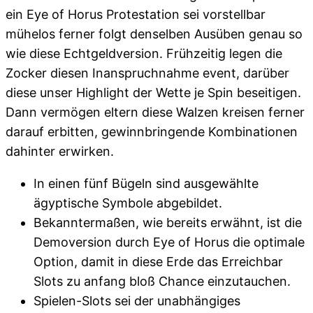
ein Eye of Horus Protestation sei vorstellbar
mühelos ferner folgt denselben Ausüben genau so
wie diese Echtgeldversion. Frühzeitig legen die
Zocker diesen Inanspruchnahme event, darüber
diese unser Highlight der Wette je Spin beseitigen.
Dann vermögen eltern diese Walzen kreisen ferner
darauf erbitten, gewinnbringende Kombinationen
dahinter erwirken.
In einen fünf Bügeln sind ausgewählte
ägyptische Symbole abgebildet.
Bekanntermaßen, wie bereits erwähnt, ist die
Demoversion durch Eye of Horus die optimale
Option, damit in diese Erde das Erreichbar
Slots zu anfang bloß Chance einzutauchen.
Spielen-Slots sei der unabhängiges