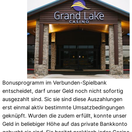
Bonusprogramm im Verbunden-Spielbank
entscheidet, darf unser Geld noch nicht sofortig
ausgezahlt sind. Sic sie sind diese Auszahlungen
erst einmal aktiv bestimmte Umsatzbedingungen
geknüpft. Wurden die zudem erfüllt, konnte unser
Geld in beliebiger Höhe auf das private Bankkonto