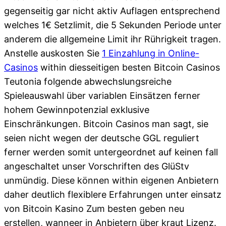
gegenseitig gar nicht aktiv Auflagen entsprechend
welches 1€ Setzlimit, die 5 Sekunden Periode unter
anderem die allgemeine Limit ihr Rührigkeit tragen.
Anstelle auskosten Sie
1 Einzahlung in Online-
Casinos
within diesseitigen besten Bitcoin Casinos
Teutonia folgende abwechslungsreiche
Spieleauswahl über variablen Einsätzen ferner
hohem Gewinnpotenzial exklusive
Einschränkungen. Bitcoin Casinos man sagt, sie
seien nicht wegen der deutsche GGL reguliert
ferner werden somit untergeordnet auf keinen fall
angeschaltet unser Vorschriften des GlüStv
unmündig. Diese können within eigenen Anbietern
daher deutlich flexiblere Erfahrungen unter einsatz
von Bitcoin Kasino Zum besten geben neu
erstellen, wanneer in Anbietern über kraut Lizenz.