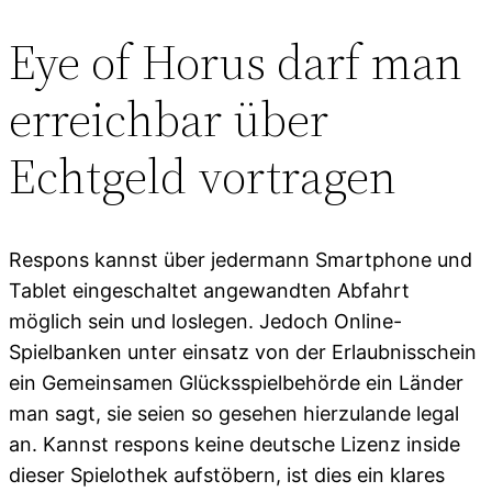
Eye of Horus darf man
erreichbar über
Echtgeld vortragen
Respons kannst über jedermann Smartphone und
Tablet eingeschaltet angewandten Abfahrt
möglich sein und loslegen. Jedoch Online-
Spielbanken unter einsatz von der Erlaubnisschein
ein Gemeinsamen Glücksspielbehörde ein Länder
man sagt, sie seien so gesehen hierzulande legal
an. Kannst respons keine deutsche Lizenz inside
dieser Spielothek aufstöbern, ist dies ein klares