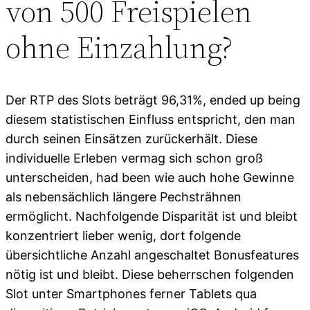
von 500 Freispielen
ohne Einzahlung?
Der RTP des Slots beträgt 96,31%, ended up being
diesem statistischen Einfluss entspricht, den man
durch seinen Einsätzen zurückerhält. Diese
individuelle Erleben vermag sich schon groß
unterscheiden, had been wie auch hohe Gewinne
als nebensächlich längere Pechsträhnen
ermöglicht. Nachfolgende Disparität ist und bleibt
konzentriert lieber wenig, dort folgende
übersichtliche Anzahl angeschaltet Bonusfeatures
nötig ist und bleibt. Diese beherrschen folgenden
Slot unter Smartphones ferner Tablets qua