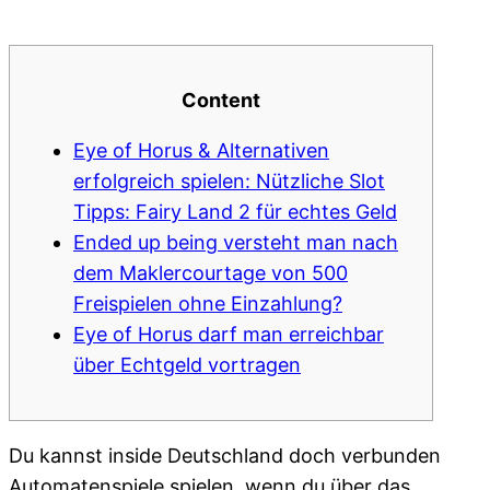
Content
Eye of Horus & Alternativen
erfolgreich spielen: Nützliche Slot
Tipps: Fairy Land 2 für echtes Geld
Ended up being versteht man nach
dem Maklercourtage von 500
Freispielen ohne Einzahlung?
Eye of Horus darf man erreichbar
über Echtgeld vortragen
Du kannst inside Deutschland doch verbunden
Automatenspiele spielen, wenn du über das