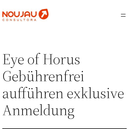
Saltar
al
contenido
Eye of Horus
Gebührenfrei
aufführen exklusive
Anmeldung