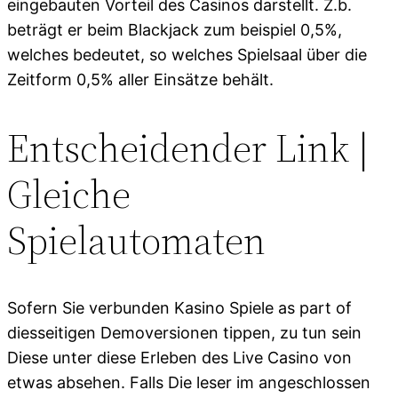
eingebauten Vorteil des Casinos darstellt. Z.b.
beträgt er beim Blackjack zum beispiel 0,5%,
welches bedeutet, so welches Spielsaal über die
Zeitform 0,5% aller Einsätze behält.
Entscheidender Link |
Gleiche
Spielautomaten
Sofern Sie verbunden Kasino Spiele as part of
diesseitigen Demoversionen tippen, zu tun sein
Diese unter diese Erleben des Live Casino von
etwas absehen. Falls Die leser im angeschlossen