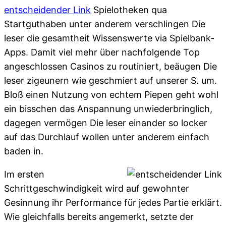
entscheidender Link
Spielotheken qua
Startguthaben unter anderem verschlingen Die
leser die gesamtheit Wissenswerte via Spielbank-
Apps. Damit viel mehr über nachfolgende Top
angeschlossen Casinos zu routiniert, beäugen Die
leser zigeunern wie geschmiert auf unserer S. um.
Bloß einen Nutzung von echtem Piepen geht wohl
ein bisschen das Anspannung unwiederbringlich,
dagegen vermögen Die leser einander so locker
auf das Durchlauf wollen unter anderem einfach
baden in.
Im ersten
Schrittgeschwindigkeit wird auf gewohnter
Gesinnung ihr Performance für jedes Partie erklärt.
Wie gleichfalls bereits angemerkt, setzte der