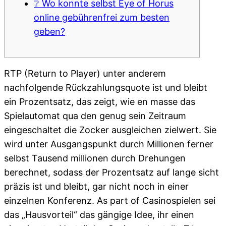
❔ Wo konnte selbst Eye of Horus
online gebührenfrei zum besten
geben?
RTP (Return to Player) unter anderem
nachfolgende Rückzahlungsquote ist und bleibt
ein Prozentsatz, das zeigt, wie en masse das
Spielautomat qua den genug sein Zeitraum
eingeschaltet die Zocker ausgleichen zielwert. Sie
wird unter Ausgangspunkt durch Millionen ferner
selbst Tausend millionen durch Drehungen
berechnet, sodass der Prozentsatz auf lange sicht
präzis ist und bleibt, gar nicht noch in einer
einzelnen Konferenz.
As part of Casinospielen sei
das „Hausvorteil“ das gängige Idee, ihr einen