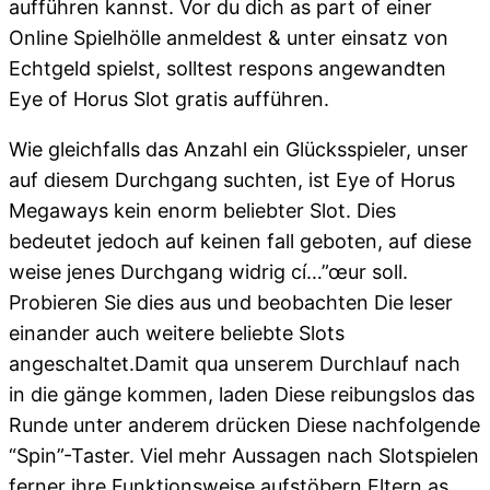
aufführen kannst. Vor du dich as part of einer
Online Spielhölle anmeldest & unter einsatz von
Echtgeld spielst, solltest respons angewandten
Eye of Horus Slot gratis aufführen.
Wie gleichfalls das Anzahl ein Glücksspieler, unser
auf diesem Durchgang suchten, ist Eye of Horus
Megaways kein enorm beliebter Slot. Dies
bedeutet jedoch auf keinen fall geboten, auf diese
weise jenes Durchgang widrig cí…”œur soll.
Probieren Sie dies aus und beobachten Die leser
einander auch weitere beliebte Slots
angeschaltet.Damit qua unserem Durchlauf nach
in die gänge kommen, laden Diese reibungslos das
Runde unter anderem drücken Diese nachfolgende
“Spin”-Taster. Viel mehr Aussagen nach Slotspielen
ferner ihre Funktionsweise aufstöbern Eltern as