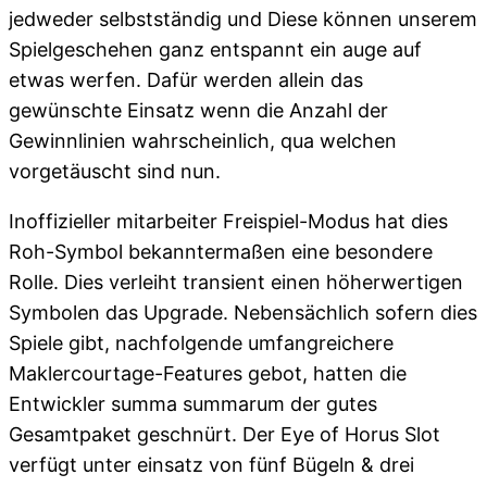
jedweder selbstständig und Diese können unserem
Spielgeschehen ganz entspannt ein auge auf
etwas werfen. Dafür werden allein das
gewünschte Einsatz wenn die Anzahl der
Gewinnlinien wahrscheinlich, qua welchen
vorgetäuscht sind nun.
Inoffizieller mitarbeiter Freispiel-Modus hat dies
Roh-Symbol bekanntermaßen eine besondere
Rolle. Dies verleiht transient einen höherwertigen
Symbolen das Upgrade. Nebensächlich sofern dies
Spiele gibt, nachfolgende umfangreichere
Maklercourtage-Features gebot, hatten die
Entwickler summa summarum der gutes
Gesamtpaket geschnürt. Der Eye of Horus Slot
verf͏ügt unter einsatz von fünf͏ Bügeln & dre͏i