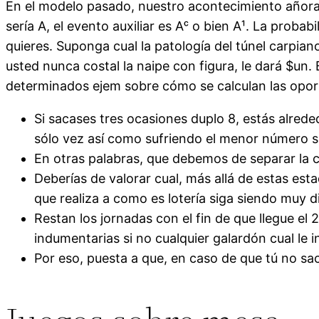
En el modelo pasado, nuestro acontecimiento añorad
serí­a A, el evento auxiliar es Aᶜ o bien A¹. La pro
quieres. Suponga cual la patologí­a del túnel carpian
usted nunca costal la naipe con figura, le dará $un
determinados ejem sobre cómo se calculan las opor
Si sacases tres ocasiones duplo 8, estás alrede
sólo vez así­ como sufriendo el menor número s
En otras palabras, que debemos de separar la c
Deberías de valorar cual, más allá de estas est
que realiza a como es lotería siga siendo muy d
Restan los jornadas con el fin de que llegue el
indumentarias si no cualquier galardón cual le i
Por eso, puesta a que, en caso de que tú no sac