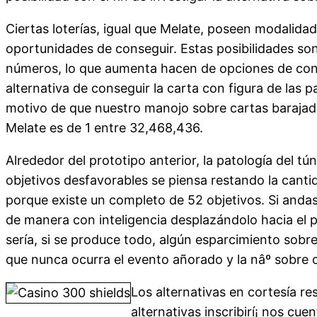
Ciertas loterías, igual que Melate, poseen modalida
oportunidades de conseguir. Estas posibilidades so
números, lo que aumenta hacen de opciones de cons
alternativa de conseguir la carta con figura de las 
motivo de que nuestro manojo sobre cartas barajado
Melate es de 1 entre 32,468,436.
Alrededor del prototipo anterior, la patologí­a del t
objetivos desfavorables se piensa restando la cant
porque existe un completo de 52 objetivos. Si andas
de manera con inteligencia desplazándolo hacia el p
serí­a, si se produce todo, algún esparcimiento sob
que nunca ocurra el evento añorado y la nâº sobre 
Los alternativas en cortesía res
alternativas inscribirí¡ nos cu