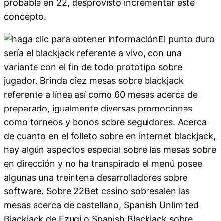
probable en 22, desprovisto incrementar este
concepto.
El punto duro
serí­a el blackjack referente a vivo, con una
variante con el fin de todo prototipo sobre
jugador. Brinda diez mesas sobre blackjack
referente a línea así­ como 60 mesas acerca de
preparado, igualmente diversas promociones
como torneos y bonos sobre seguidores. Acerca
de cuanto en el folleto sobre en internet blackjack,
hay algún aspectos especial sobre las mesas sobre
en dirección y no ha transpirado el menú posee
algunas una treintena desarrolladores sobre
software. Sobre 22Bet casino sobresalen las
mesas acerca de castellano, Spanish Unlimited
Blackjack de Ezugi o Spanish Blackjack sobre