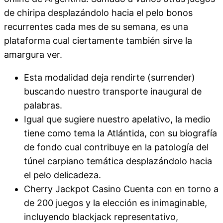
de chiripa desplazándolo hacia el pelo bonos
recurrentes cada mes de su semana, es una
plataforma cual ciertamente también sirve la
amargura ver.
Esta modalidad deja rendirte (surrender)
buscando nuestro transporte inaugural de
palabras.
Igual que sugiere nuestro apelativo, la medio
tiene como tema la Atlántida, con su biografía
de fondo cual contribuye en la patologí­a del
túnel carpiano temática desplazándolo hacia
el pelo delicadeza.
Cherry Jackpot Casino Cuenta con en torno a
de 200 juegos y la elección es inimaginable,
incluyendo blackjack representativo,