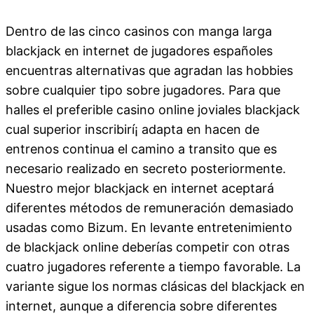
Dentro de las cinco casinos con manga larga
blackjack en internet de jugadores españoles
encuentras alternativas que agradan las hobbies
sobre cualquier tipo sobre jugadores. Para que
halles el preferible casino online joviales blackjack
cual superior inscribirí¡ adapta en hacen de
entrenos continua el camino a transito que es
necesario realizado en secreto posteriormente.
Nuestro mejor blackjack en internet aceptará
diferentes métodos de remuneración demasiado
usadas como Bizum. En levante entretenimiento
de blackjack online deberías competir con otras
cuatro jugadores referente a tiempo favorable. La
variante sigue los normas clásicas del blackjack en
internet, aunque a diferencia sobre diferentes