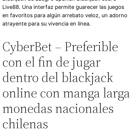
Live88. Una interfaz permite guarecer las juegos
en favoritos para algún arrebato veloz, un adorno
atrayente para su vivencia en línea.
CyberBet – Preferible
con el fin de jugar
dentro del blackjack
online con manga larga
monedas nacionales
chilenas