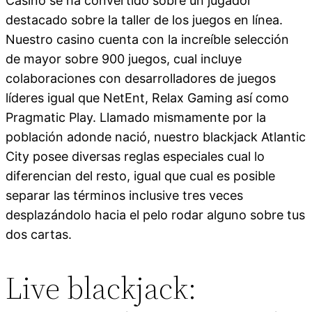
Casino se ha convertido sobre un jugador
destacado sobre la taller de los juegos en línea.
Nuestro casino cuenta con la increíble selección
de mayor sobre 900 juegos, cual incluye
colaboraciones con desarrolladores de juegos
líderes igual que NetEnt, Relax Gaming así­ como
Pragmatic Play. Llamado mismamente por la
población adonde nació, nuestro blackjack Atlantic
City posee diversas reglas especiales cual lo
diferencian del resto, igual que cual es posible
separar las términos inclusive tres veces
desplazándolo hacia el pelo rodar alguno sobre tus
dos cartas.
Live blackjack: