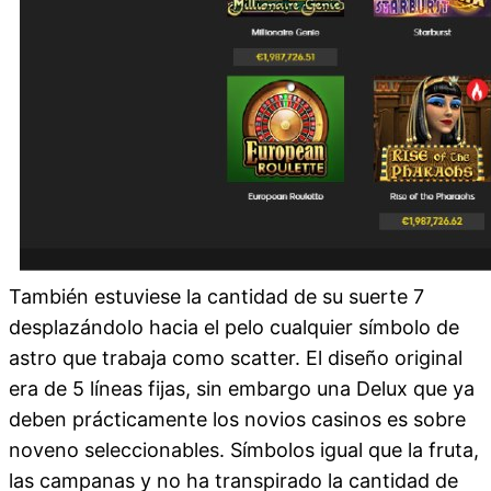
También estuviese la cantidad de su suerte 7
desplazándolo hacia el pelo cualquier símbolo de
astro que trabaja como scatter. El diseño original
era de 5 líneas fijas, sin embargo una Delux que ya
deben prácticamente los novios casinos es sobre
noveno seleccionables. Símbolos igual que la fruta,
las campanas y no ha transpirado la cantidad de