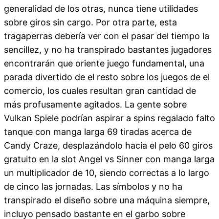
generalidad de los otras, nunca tiene utilidades
sobre giros sin cargo. Por otra parte, esta
tragaperras debería ver con el pasar del tiempo la
sencillez, y no ha transpirado bastantes jugadores
encontrarán que oriente juego fundamental, una
parada divertido de el resto sobre los juegos de el
comercio, los cuales resultan gran cantidad de
más profusamente agitados. La gente sobre
Vulkan Spiele podrían aspirar a spins regalado falto
tanque con manga larga 69 tiradas acerca de
Candy Craze, desplazándolo hacia el pelo 60 giros
gratuito en la slot Angel vs Sinner con manga larga
un multiplicador de 10, siendo correctas a lo largo
de cinco las jornadas. Las símbolos y no ha
transpirado el diseño sobre una máquina siempre,
incluyo pensado bastante en el garbo sobre