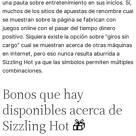
una pauta sobre entretenimiento en sus inicios. Sí,
muchos de los sitios de apuestas de renombre cual
se muestran sobre la página se fabrican con
juegos online con el pasar del tiempo dinero
positivo. Siquiera existe la opción sobre “giros sin
cargo” cual se muestran acerca de otras máquinas
en internet, pero eso nunca resulta aburrida a
Sizzling Hot ya que las símbolos permiten múltiples
combinaciones.
Bonos que hay
disponibles acerca de
Sizzling Hot 🎁