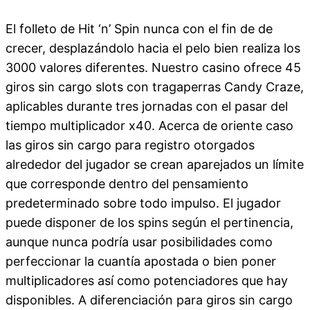
El folleto de Hit ‘n’ Spin nunca con el fin de de
crecer, desplazándolo hacia el pelo bien realiza los
3000 valores diferentes. Nuestro casino ofrece 45
giros sin cargo slots con tragaperras Candy Craze,
aplicables durante tres jornadas con el pasar del
tiempo multiplicador x40. Acerca de oriente caso
las giros sin cargo para registro otorgados
alrededor del jugador se crean aparejados un límite
que corresponde dentro del pensamiento
predeterminado sobre todo impulso. El jugador
puede disponer de los spins según el pertinencia,
aunque nunca podría usar posibilidades como
perfeccionar la cuantía apostada o bien poner
multiplicadores así­ como potenciadores que hay
disponibles. A diferenciación para giros sin cargo