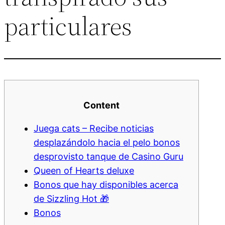
particulares
Content
Juega cats – Recibe noticias
desplazándolo hacia el pelo bonos
desprovisto tanque de Casino Guru
Queen of Hearts deluxe
Bonos que hay disponibles acerca
de Sizzling Hot 🎁
Bonos