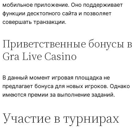
мобильное приложение. Оно поддерживает
функции десктопного сайта и позволяет
совершать транзакции.
Приветственные бонусы в
Gra Live Casino
В данный момент игровая площадка не
предлагает бонуса для новых игроков. Однако
имеются премии за выполнение заданий.
Участие в турнирах