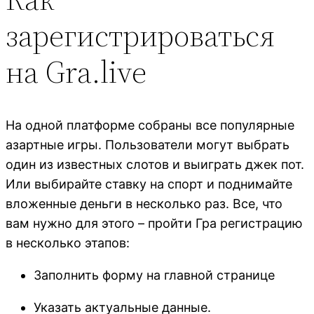
зарегистрироваться
на Gra.live
На одной платформе собраны все популярные
азартные игры. Пользователи могут выбрать
один из известных слотов и выиграть джек пот.
Или выбирайте ставку на спорт и поднимайте
вложенные деньги в несколько раз. Все, что
вам нужно для этого – пройти Гра регистрацию
в несколько этапов:
Заполнить форму на главной странице
Указать актуальные данные.