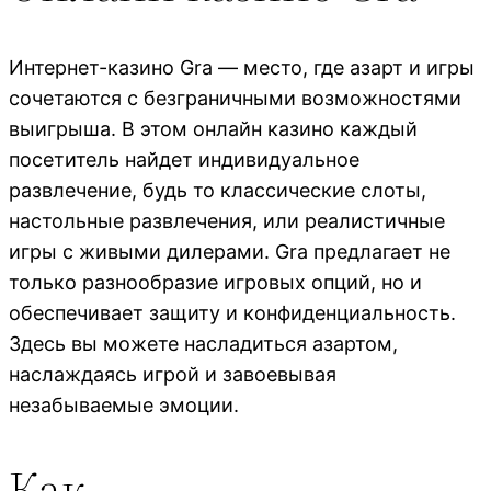
Интернет-казино
Gra
— место, где азарт и игры
сочетаются с безграничными возможностями
выигрыша. В этом онлайн казино каждый
посетитель найдет индивидуальное
развлечение, будь то классические слоты,
настольные развлечения, или реалистичные
игры с живыми дилерами. Gra предлагает не
только разнообразие игровых опций, но и
обеспечивает защиту и конфиденциальность.
Здесь вы можете насладиться азартом,
наслаждаясь игрой и завоевывая
незабываемые эмоции.
Как