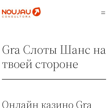
Saltar
al
contenido
Gra Слоты Шанс на
твоей стороне
Онлайн казино
Gra