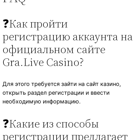
❓Как пройти
регистрацию аккаунта на
официальном сайте
Gra.Live Casino?
Для этого требуется зайти на сайт казино,
открыть раздел регистрации и ввести
необходимую информацию.
❓Какие из способы
регистрации предлагает