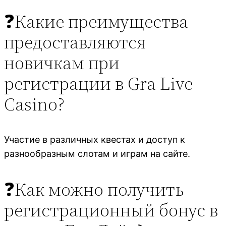
❓Какие преимущества
предоставляются
новичкам при
регистрации в Gra Live
Casino?
Участие в различных квестах и доступ к
разнообразным слотам и играм на сайте.
❓Как можно получить
регистрационный бонус в